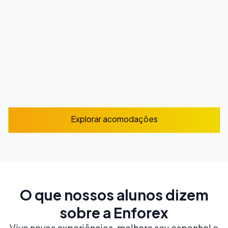
Viva a cultura local ao máximo e pratique espanhol
o dia todo
A partir de
220
$
/ semana
Explorar
Explorar acomodações
O que nossos alunos dizem
sobre a Enforex
Viva novas experiências, melhore seu espanhol e