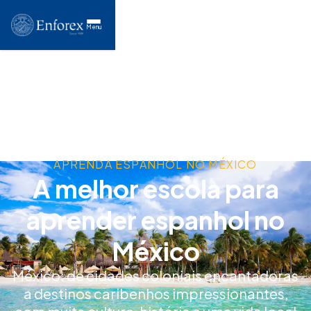
Menu
APRENDA ESPANHOL NO MÉXICO
A melhor escola para
aprender espanhol no
México
México: de cidades coloniais encantadoras
a destinos caribenhos impressionantes,