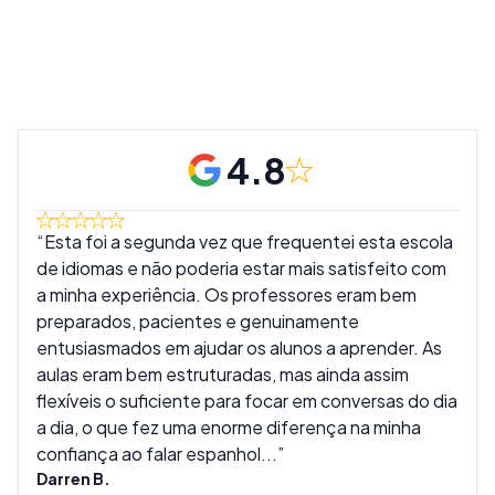
4.8
Esta foi a segunda vez que frequentei esta escola
Um 
de idiomas e não poderia estar mais satisfeito com
que 
a minha experiência. Os professores eram bem
apre
preparados, pacientes e genuinamente
se d
entusiasmados em ajudar os alunos a aprender. As
amiz
aulas eram bem estruturadas, mas ainda assim
algu
flexíveis o suficiente para focar em conversas do dia
e o 
a dia, o que fez uma enorme diferença na minha
Bran
confiança ao falar espanhol...
Darren B.