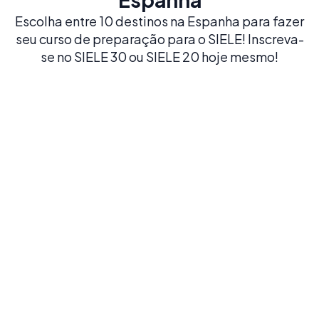
Escolha entre 10 destinos na Espanha para fazer
seu curso de preparação para o SIELE! Inscreva-
se no SIELE 30 ou SIELE 20 hoje mesmo!
Madrid
Estude espanhol na dinâmica capital da Espanha,
lar de museus de classe mundial e de um estilo de