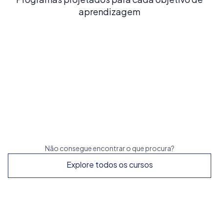
aprendizagem
Espanhol Intensivo 20
20 AULAS POR SEMANA
Construa uma base sólida em espanhol com o
nosso curso mais popular e equilibrado
Reserve já
Não consegue encontrar o que procura?
Explore todos os cursos