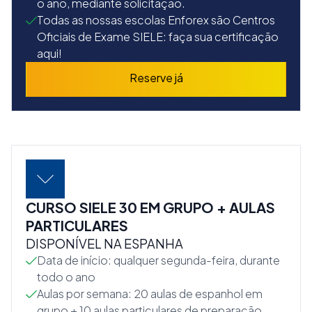
o ano, mediante solicitação.
Todas as nossas escolas Enforex são Centros
Oficiais de Exame SIELE: faça sua certificação
aqui!
Reserve já
CURSO SIELE 30 EM GRUPO + AULAS
PARTICULARES
DISPONÍVEL NA ESPANHA
Data de início: qualquer segunda-feira, durante
todo o ano
Aulas por semana: 20 aulas de espanhol em
grupo + 10 aulas particulares de preparação