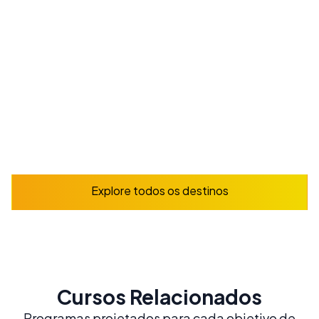
vida vibrante
A partir de
165
€
/ semana
Reserve já
Explorar
Explore todos os destinos
Cursos Relacionados
Programas projetados para cada objetivo de