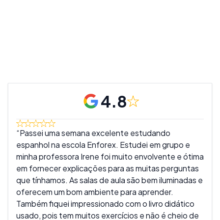
4.8
Passei uma semana excelente estudando
Foi
espanhol na escola Enforex. Estudei em grupo e
fora
minha professora Irene foi muito envolvente e ótima
e m
em fornecer explicações para as muitas perguntas
graç
que tínhamos. As salas de aula são bem iluminadas e
com
oferecem um bom ambiente para aprender.
Mari
Também fiquei impressionado com o livro didático
usado, pois tem muitos exercícios e não é cheio de