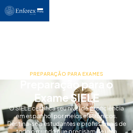
Menu
PREPARAÇÃO PARA EXAMES
Preparação para o
Exame SIELE
O SIELE certifica seu nível de proficiência
em espanhol por meios eletrônicos.
Destina-se a estudantes e profissionais de
todo o mundo que precisam de uma