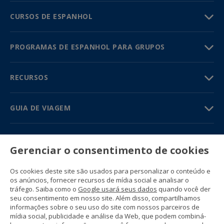
CURSOS DE ESPANHOL
PROGRAMAS DE ESPANHOL PARA GRUPOS
RECURSOS
GUIA DE VIAGEM
PARTNERS
Gerenciar o consentimento de cookies
Contato
Preços e catálogos
Os cookies deste site são usados para personalizar o conteúdo e
(+34) 91 594 37 76
os anúncios, fornecer recursos de mídia social e analisar o
Gustavo Fernández Balbuena, 11
tráfego. Saiba como o
Google usará seus dados
quando você der
28002 Madrid, Spain
seu consentimento em nosso site. Além disso, compartilhamos
informações sobre o seu uso do site com nossos parceiros de
mídia social, publicidade e análise da Web, que podem combiná-
Sitemap