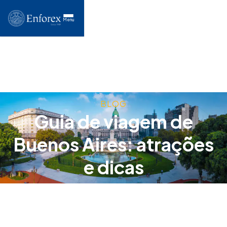
Menu
BLOG
Guia de viagem de
Buenos Aires: atrações
e dicas