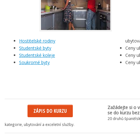
Hostitelské rodiny
ubytová
Studentské byty
Ceny u
Studentské koleje
Ceny ub
Soukromé byty
Ceny u
Zažádejte si o v
ZÁPIS DO KURZU
se do kurzu bez
20 druhů španělsk
kategorie, ubytování a exceletní služby.