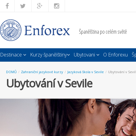
Španělština po celém světě
Destinace
Kurzy španělštiny
Ubytovani
O Enforexu
Š
DOMŮ
/
Zahraniční jazykové kurzy
/
Jazyková škola v Sevile
/
Ubytování v Sevi
Ubytování v Sevile