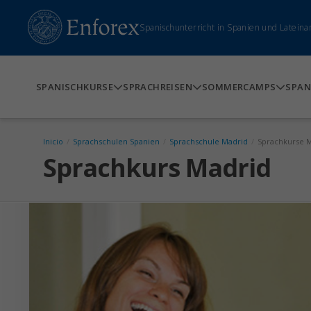
Spanischunterricht in Spanien und Lateina
SPANISCHKURSE
SPRACHREISEN
SOMMERCAMPS
SPAN
Inicio
/
Sprachschulen Spanien
/
Sprachschule Madrid
/
Sprachkurse 
Sprachkurs Madrid