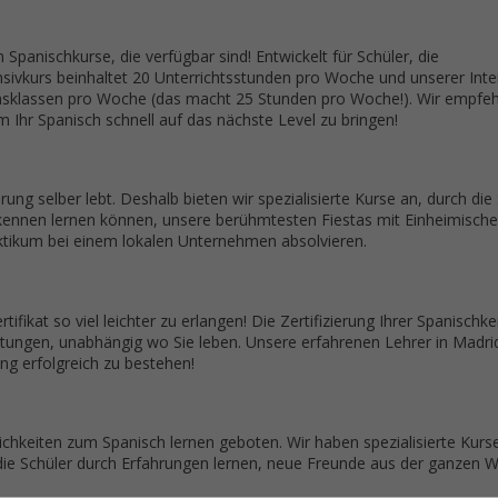
n Spanischkurse, die verfügbar sind! Entwickelt für Schüler, die
sivkurs beinhaltet 20 Unterrichtsstunden pro Woche und unserer Inte
ionsklassen pro Woche (das macht 25 Stunden pro Woche!). Wir empfe
m Ihr Spanisch schnell auf das nächste Level zu bringen!
ng selber lebt. Deshalb bieten wir spezialisierte Kurse an, durch die
 kennen lernen können, unsere berühmtesten Fiestas mit Einheimisch
aktikum bei einem lokalen Unternehmen absolvieren.
tifikat so viel leichter zu erlangen! Die Zertifizierung Ihrer Spanischk
htungen, unabhängig wo Sie leben. Unsere erfahrenen Lehrer in Madr
ng erfolgreich zu bestehen!
chkeiten zum Spanisch lernen geboten. Wir haben spezialisierte Kurs
e Schüler durch Erfahrungen lernen, neue Freunde aus der ganzen We