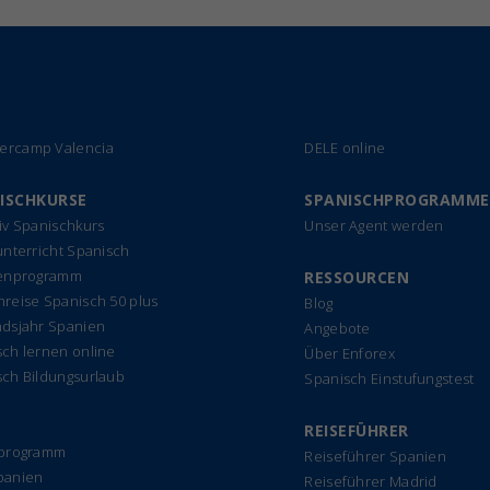
rcamp Valencia
DELE online
ISCHKURSE
SPANISCHPROGRAMME
iv Spanischkurs
Unser Agent werden
unterricht Spanisch
ienprogramm
RESSOURCEN
reise Spanisch 50 plus
Blog
ndsjahr Spanien
Angebote
ch lernen online
Über Enforex
sch Bildungsurlaub
Spanisch Einstufungstest
REISEFÜHRER
rprogramm
Reiseführer Spanien
panien
Reiseführer Madrid