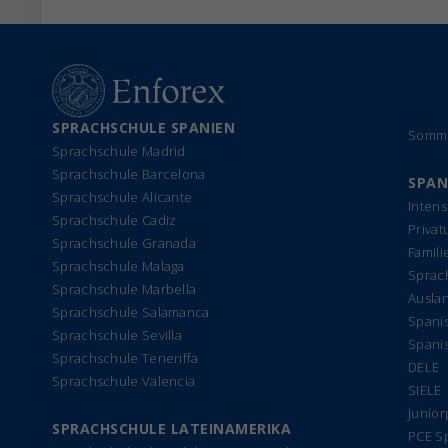
SPRACHSCHULE SPANIEN
Somme
Sprachschule Madrid
Sprachschule Barcelona
SPAN
Sprachschule Alicante
Intens
Sprachschule Cadiz
Privat
Sprachschule Granada
Famil
Sprachschule Malaga
Sprach
Sprachschule Marbella
Ausla
Sprachschule Salamanca
Spanis
Sprachschule Sevilla
Spani
Sprachschule Teneriffa
DELE
Sprachschule Valencia
SIELE
Junio
SPRACHSCHULE LATEINAMERIKA
PCE S