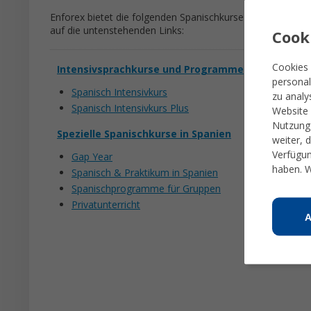
Enforex bietet die folgenden Spanischkurse in Madrid an. F
auf die untenstehenden Links:
Cook
Cookies 
Intensivsprachkurse und Programme
Sp
personal
Spanisch Intensivkurs
zu analy
Spanisch Intensivkurs Plus
Website 
P
Nutzung 
Spezielle Spanischkurse in Spanien
weiter, 
Verfügun
Gap Year
haben. W
Spanisch & Praktikum in Spanien
Spanischprogramme für Gruppen
Privatunterricht