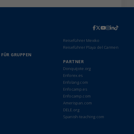
Reiseführer Mexiko
Reiseführer Playa del Carmen
 FÜR GRUPPEN
PARTNER
Donquijote.org
Enforex.es
Enfolang.com
Enfocamp.es
Enfocamp.com
Amerispan.com
DELE.org
Spanish-teaching.com