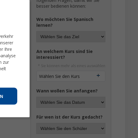
folgenden Fragen, damit wir Sie
besser bedienen können:
 Sie bitte
Wo möchten Sie Spanisch
lernen?
verkehr
unserer
r Ihre
An welchem Kurs sind Sie
banalyse
interessiert?
n zur
* Sie können mehr als eines auswählen
melt
Wählen Sie den Kurs
Wann wollen Sie anfangen?
N
Für wen ist der Kurs gedacht?