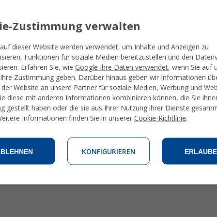
ür weitere Informationen und um Spanisch in Madrid zu lernen, klicken
ie-Zustimmung verwalten
auf dieser Website werden verwendet, um Inhalte und Anzeigen zu
anisch Sprachkurs für Kinder in Spanien
isieren, Funktionen für soziale Medien bereitzustellen und den Daten
Sommercamps Spanien
sieren. Erfahren Sie, wie
Google Ihre Daten verwendet
, wenn Sie auf 
Ihre Zustimmung geben. Darüber hinaus geben wir Informationen übe
rüfungsvorbereitung
der Website an unsere Partner für soziale Medien, Werbung und We
die diese mit anderen Informationen kombinieren können, die Sie ihne
DELE Examen in Spanien
g gestellt haben oder die sie aus Ihrer Nutzung ihrer Dienste gesam
SIELE-Prüfung
eitere Informationen finden Sie in unserer
Cookie-Richtlinie
.
Wirtschaftsspanisch in Spanien lernen
KONFIGURIEREN
ABLEHNEN
ERLAUBE