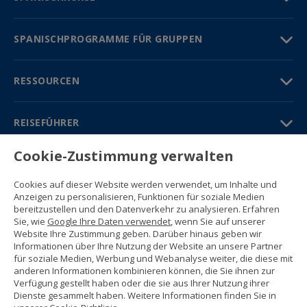
SPANISCHPROGRAMME FÜR GRUPPEN
RESSOURCEN
REISEFÜHRER
Cookie-Zustimmung verwalten
PARTNER
Cookies auf dieser Website werden verwendet, um Inhalte und
Kontakt
Anzeigen zu personalisieren, Funktionen für soziale Medien
Gratisbroschüre
bereitzustellen und den Datenverkehr zu analysieren. Erfahren
(+34) 91 594 37 76
Sie, wie
Google Ihre Daten verwendet
, wenn Sie auf unserer
Gustavo Fernández Balbuena, 11
Website Ihre Zustimmung geben. Darüber hinaus geben wir
28002 Madrid, Spain
Informationen über Ihre Nutzung der Website an unsere Partner
für soziale Medien, Werbung und Webanalyse weiter, die diese mit
anderen Informationen kombinieren können, die Sie ihnen zur
Sitemap
Verfügung gestellt haben oder die sie aus Ihrer Nutzung ihrer
Nutzungsbedingungen
Dienste gesammelt haben. Weitere Informationen finden Sie in
Datenschutzerklärung