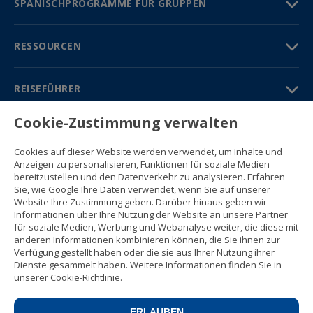
SPANISCHPROGRAMME FÜR GRUPPEN
RESSOURCEN
REISEFÜHRER
Cookie-Zustimmung verwalten
PARTNER
Cookies auf dieser Website werden verwendet, um Inhalte und
Kontakt
Anzeigen zu personalisieren, Funktionen für soziale Medien
Gratisbroschüre
bereitzustellen und den Datenverkehr zu analysieren. Erfahren
(+34) 91 594 37 76
Sie, wie
Google Ihre Daten verwendet
, wenn Sie auf unserer
Gustavo Fernández Balbuena, 11
Website Ihre Zustimmung geben. Darüber hinaus geben wir
28002 Madrid, Spain
Informationen über Ihre Nutzung der Website an unsere Partner
für soziale Medien, Werbung und Webanalyse weiter, die diese mit
anderen Informationen kombinieren können, die Sie ihnen zur
Sitemap
Verfügung gestellt haben oder die sie aus Ihrer Nutzung ihrer
Nutzungsbedingungen
Dienste gesammelt haben. Weitere Informationen finden Sie in
Datenschutzerklärung
unserer
Cookie-Richtlinie
.
Enforex Cookie-Richtlinie
© 1989 -
2026 Ideal Education Group S.L.
(CIF B-79946729) Alle Rechte
ERLAUBEN