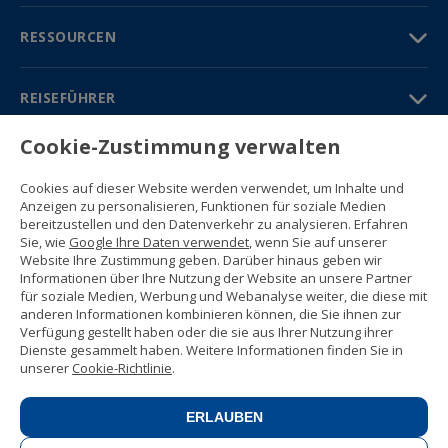
RESSOURCEN
REISEFÜHRER
Cookie-Zustimmung verwalten
PARTNER
Cookies auf dieser Website werden verwendet, um Inhalte und
Kontakt
Anzeigen zu personalisieren, Funktionen für soziale Medien
Gratisbroschüre
bereitzustellen und den Datenverkehr zu analysieren. Erfahren
(+34) 91 594 37 76
Sie, wie
Google Ihre Daten verwendet
, wenn Sie auf unserer
Gustavo Fernández Balbuena, 11
Website Ihre Zustimmung geben. Darüber hinaus geben wir
28002 Madrid, Spain
Informationen über Ihre Nutzung der Website an unsere Partner
für soziale Medien, Werbung und Webanalyse weiter, die diese mit
anderen Informationen kombinieren können, die Sie ihnen zur
Sitemap
Verfügung gestellt haben oder die sie aus Ihrer Nutzung ihrer
Nutzungsbedingungen
Dienste gesammelt haben. Weitere Informationen finden Sie in
Datenschutzerklärung
unserer
Cookie-Richtlinie
.
Enforex Cookie-Richtlinie
© 1989 -
2026 Ideal Education Group S.L.
(CIF B-79946729) Alle Rechte
ERLAUBEN
vorbehalten.
Rechtliche Mitteilung
.