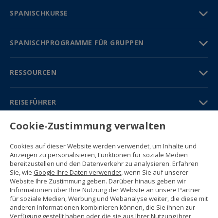
SPANISCHKURSE
SPANISCHPROGRAMME FÜR GRUPPEN
RESSOURCEN
REISEFÜHRER
Cookie-Zustimmung verwalten
PARTNER
Cookies auf dieser Website werden verwendet, um Inhalte und
Kontakt
Anzeigen zu personalisieren, Funktionen für soziale Medien
Gratisbroschüre
bereitzustellen und den Datenverkehr zu analysieren. Erfahren
(+34) 91 594 37 76
Sie, wie
Google Ihre Daten verwendet
, wenn Sie auf unserer
Gustavo Fernández Balbuena, 11
Website Ihre Zustimmung geben. Darüber hinaus geben wir
28002 Madrid, Spain
Informationen über Ihre Nutzung der Website an unsere Partner
für soziale Medien, Werbung und Webanalyse weiter, die diese mit
anderen Informationen kombinieren können, die Sie ihnen zur
Sitemap
Verfügung gestellt haben oder die sie aus Ihrer Nutzung ihrer
Nutzungsbedingungen