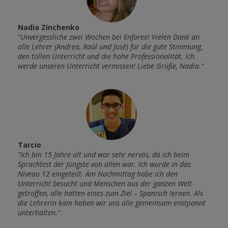
Nadia Zinchenko
Andr
"Unvergessliche zwei Wochen bei Enforex! Vielen Dank an
"Am e
alle Lehrer (Andrea, Raúl und José) für die gute Stimmung,
kenne
t zu
den tollen Unterricht und die hohe Professionalität. Ich
Ansch
n ein
werde unseren Unterricht vermissen! Liebe Grüße, Nadia."
Abend
Karao
Tarcio
"Ich bin 15 Jahre alt und war sehr nervös, da ich beim
Izab
üfung,
Sprachtest der Jüngste von allen war. Ich wurde in das
"Am e
ine
Niveau 12 eingeteilt. Am Nachmittag habe ich den
aber 
 viele
Unterricht besucht und Menschen aus der ganzen Welt
Mitsc
d
getroffen, alle hatten eines zum Ziel – Spanisch lernen. Als
neue 
t."
die Lehrerin kam haben wir uns alle gemeinsam enstpannt
wird
unterhalten."