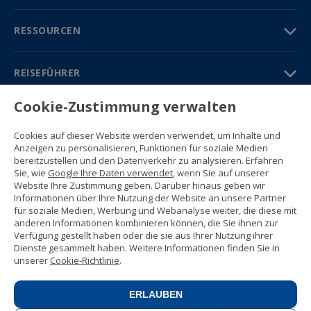
RESSOURCEN
REISEFÜHRER
Cookie-Zustimmung verwalten
PARTNER
Cookies auf dieser Website werden verwendet, um Inhalte und
Kontakt
Anzeigen zu personalisieren, Funktionen für soziale Medien
Gratisbroschüre
bereitzustellen und den Datenverkehr zu analysieren. Erfahren
(+34) 91 594 37 76
Sie, wie
Google Ihre Daten verwendet
, wenn Sie auf unserer
Gustavo Fernández Balbuena, 11
Website Ihre Zustimmung geben. Darüber hinaus geben wir
28002 Madrid, Spain
Informationen über Ihre Nutzung der Website an unsere Partner
für soziale Medien, Werbung und Webanalyse weiter, die diese mit
anderen Informationen kombinieren können, die Sie ihnen zur
Sitemap
Verfügung gestellt haben oder die sie aus Ihrer Nutzung ihrer
Nutzungsbedingungen
Dienste gesammelt haben. Weitere Informationen finden Sie in
Datenschutzerklärung
unserer
Cookie-Richtlinie
.
Enforex Cookie-Richtlinie
© 1989 -
2026 Ideal Education Group S.L.
(CIF B-79946729) Alle Rechte
ERLAUBEN
vorbehalten.
Rechtliche Mitteilung
.