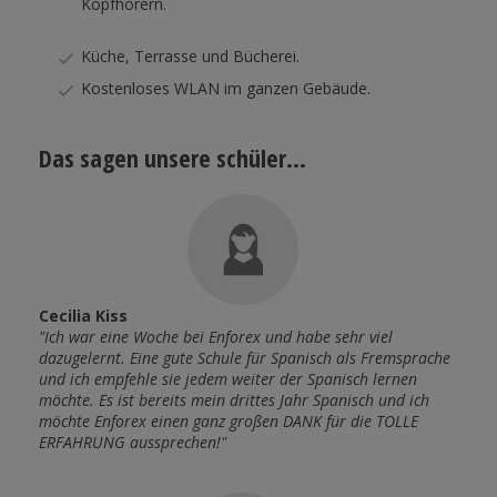
Kopfhörern.
Küche, Terrasse und Bücherei.
Kostenloses WLAN im ganzen Gebäude.
Das sagen unsere schüler...
Cecilia Kiss
Reb
v auch
"Ich war eine Woche bei Enforex und habe sehr viel
"Mein
ch
dazugelernt. Eine gute Schule für Spanisch als Fremsprache
dazu 
denke
und ich empfehle sie jedem weiter der Spanisch lernen
verbe
mich
möchte. Es ist bereits mein drittes Jahr Spanisch und ich
aber,
möchte Enforex einen ganz großen DANK für die TOLLE
bei d
ERFAHRUNG aussprechen!"
wohlf