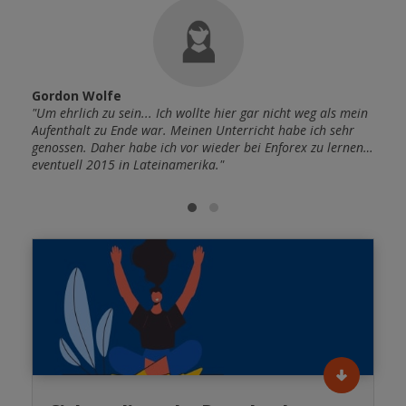
Gordon Wolfe
Rach
u ende
"Um ehrlich zu sein... Ich wollte hier gar nicht weg als mein
"Bald
ch
Aufenthalt zu Ende war. Meinen Unterricht habe ich sehr
und i
t
genossen. Daher habe ich vor wieder bei Enforex zu lernen…
habe 
eventuell 2015 in Lateinamerika."
habe.
Ausla
Sprac