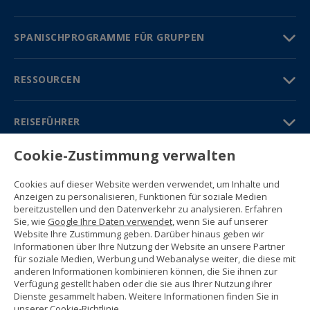
SPANISCHPROGRAMME FÜR GRUPPEN
RESSOURCEN
REISEFÜHRER
Cookie-Zustimmung verwalten
PARTNER
Cookies auf dieser Website werden verwendet, um Inhalte und
Kontakt
Anzeigen zu personalisieren, Funktionen für soziale Medien
Gratisbroschüre
bereitzustellen und den Datenverkehr zu analysieren. Erfahren
(+34) 91 594 37 76
Sie, wie
Google Ihre Daten verwendet
, wenn Sie auf unserer
Gustavo Fernández Balbuena, 11
Website Ihre Zustimmung geben. Darüber hinaus geben wir
28002 Madrid, Spain
Informationen über Ihre Nutzung der Website an unsere Partner
für soziale Medien, Werbung und Webanalyse weiter, die diese mit
anderen Informationen kombinieren können, die Sie ihnen zur
Sitemap
Verfügung gestellt haben oder die sie aus Ihrer Nutzung ihrer
Nutzungsbedingungen
Dienste gesammelt haben. Weitere Informationen finden Sie in
Datenschutzerklärung
unserer
Cookie-Richtlinie
.