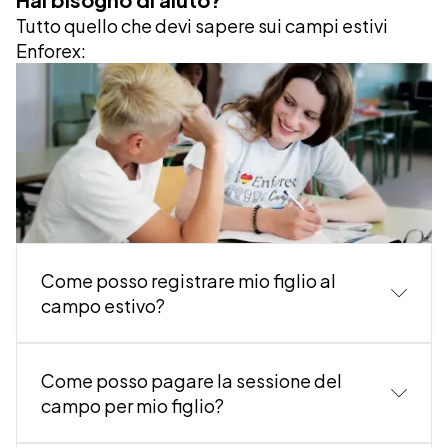
Tutto quello che devi sapere sui campi estivi
Enforex:
Come posso registrare mio figlio al
campo estivo?
Il modo più veloce e semplice è completare il
Come posso pagare la sessione del
processo di prenotazione sul nost
ro sito
web.
campo per mio figlio?
Clicca sul seguente link per andare: Pre
notazione
campi estivi