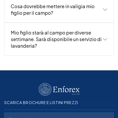
Cosa dovrebbe mettere in valigia mio
figlio per il campo?
Mio figlio starà al campo per diverse
settimane. Sarà disponibile un servizio di
lavanderia?
abbigliamento estivo leggero (magliette, canotte,
pantaloncini, ecc.)
calzature adeguate (scarpe da ginnastica, sandali,
ecc.)
pigiama
SCARICA BROCHURE E LISTINI PREZZI
calzini e biancheria intima
costume da bagno