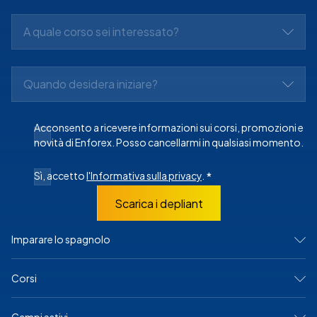
A quale corso sei interessato?
Quando desidera iniziare?
Acconsento a ricevere informazioni sui corsi, promozioni e
novità di Enforex. Posso cancellarmi in qualsiasi momento.
Sì, accetto
l'Informativa sulla privacy
.
*
Scarica i depliant
Imparare lo spagnolo
IN SPAGNA
Corsi
Madrid
Barcellona
Alicante
Corsi intensivi
Cadice
Programmi per Junior e giovani adulti