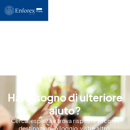
Menu
FAQ
Hai bisogno di ulteriore
aiuto?
Cerca, esplora e trova risposte su corsi,
destinazioni, alloggio, visti e altro.