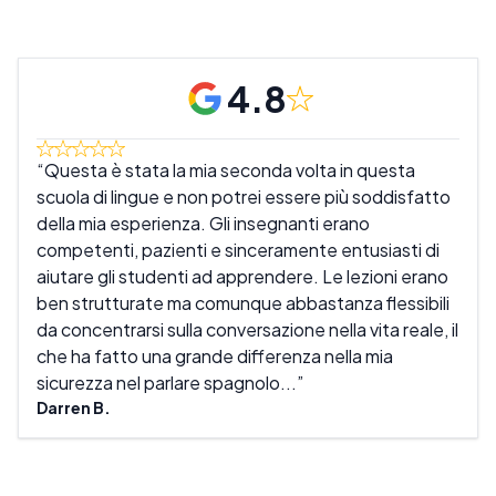
4.8
Questa è stata la mia seconda volta in questa
Un 
scuola di lingue e non potrei essere più soddisfatto
tale
della mia esperienza. Gli insegnanti erano
subi
competenti, pazienti e sinceramente entusiasti di
fuor
aiutare gli studenti ad apprendere. Le lezioni erano
inse
ben strutturate ma comunque abbastanza flessibili
vaca
da concentrarsi sulla conversazione nella vita reale, il
FAN
che ha fatto una grande differenza nella mia
Bran
sicurezza nel parlare spagnolo...
Darren B.