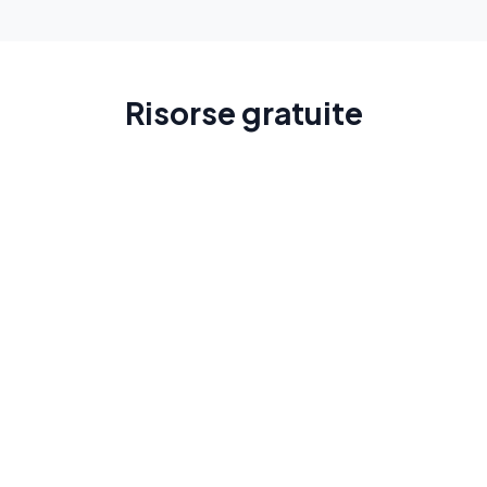
Risorse gratuite
Guida del Messico
Scopri il paese prima del tuo viaggio
Leggi di più