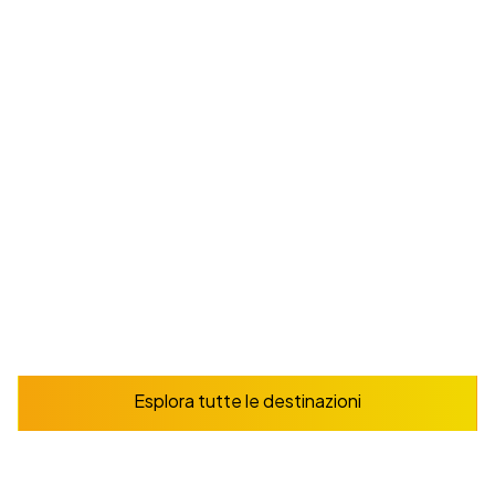
Spagna
Ricco patrimonio culturale e città iconiche piene di
storia e capolavori architettonici. Uno stile di vita
vivace plasmato da una cucina di fama mondiale,
tradizioni e culture regionali diverse.
Da
165
€
/ settimana
Prenota ora
Esplora
Esplora tutte le destinazioni