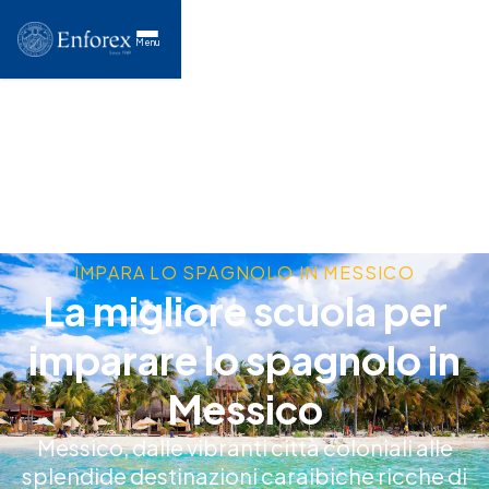
Menu
IMPARA LO SPAGNOLO IN MESSICO
La migliore scuola per
imparare lo spagnolo in
Messico
Messico, dalle vibranti città coloniali alle
splendide destinazioni caraibiche ricche di