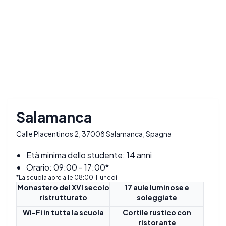
Salamanca
Calle Placentinos 2, 37008 Salamanca, Spagna
Età minima dello studente: 14 anni
Orario: 09:00 - 17:00*
*La scuola apre alle 08:00 il lunedì.
Monastero del XVI secolo
17 aule luminose e
ristrutturato
soleggiate
Wi-Fi in tutta la scuola
Cortile rustico con
ristorante