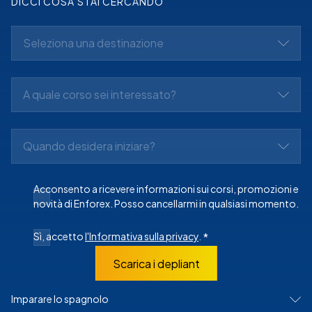
DICCI COSA STAI CERCANDO
Seleziona una destinazione
A quale corso sei interessato?
Quando desidera iniziare?
Acconsento a ricevere informazioni sui corsi, promozioni e
novità di Enforex. Posso cancellarmi in qualsiasi momento.
Sì, accetto
l'Informativa sulla privacy
.
*
Scarica i depliant
Imparare lo spagnolo