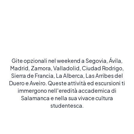
Percorsi culturali e letterari
Esplora percorsi archeologici, tour di leggende e visite
letterarie che danno vita al patrimonio di Salamanca.
Gite opzionali nel weekend a Segovia, Ávila,
Madrid, Zamora, Valladolid, Ciudad Rodrigo,
Sierra de Francia, La Alberca, Las Arribes del
Duero e Aveiro. Queste attività ed escursioni ti
immergono nell'eredità accademica di
Salamanca e nella sua vivace cultura
studentesca.