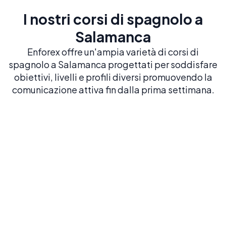
I nostri corsi di spagnolo a
Salamanca
Enforex offre un'ampia varietà di corsi di
spagnolo a Salamanca progettati per soddisfare
obiettivi, livelli e profili diversi promuovendo la
comunicazione attiva fin dalla prima settimana.
Spagnolo intensivo 20
20 LEZIONI A SETTIMANA
Costruisci una solida base in spagnolo con il
nostro corso più popolare ed equilibrato
Prenota ora