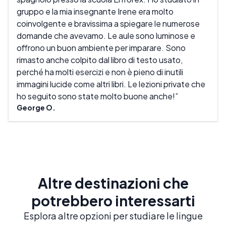
gruppo e la mia insegnante Irene era molto
dell
coinvolgente e bravissima a spiegare le numerose
comp
domande che avevamo. Le aule sono luminose e
aiut
offrono un buon ambiente per imparare. Sono
ben 
rimasto anche colpito dal libro di testo usato,
da c
perché ha molti esercizi e non è pieno di inutili
che 
immagini lucide come altri libri. Le lezioni private che
sicu
ho seguito sono state molto buone anche!
Darr
George O.
Altre destinazioni che
potrebbero interessarti
Esplora altre opzioni per studiare le lingue