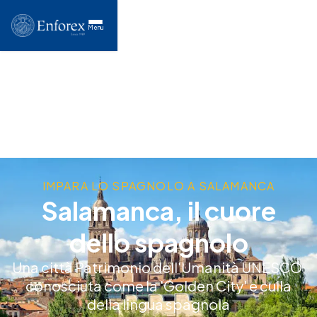
Menu
IMPARA LO SPAGNOLO A SALAMANCA
Salamanca, il cuore
dello spagnolo
Una città Patrimonio dell'Umanità UNESCO,
conosciuta come la 'Golden City' e culla
della lingua spagnola