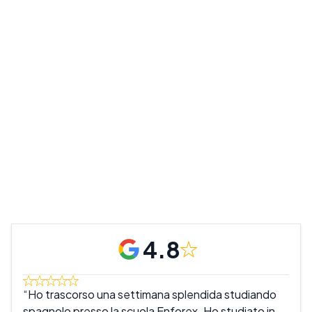
4.8
Ho trascorso una settimana splendida studiando
Que
spagnolo presso la scuola Enforex. Ho studiato in
scuo