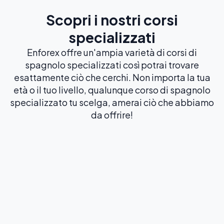
Scopri i nostri corsi
specializzati
Enforex offre un'ampia varietà di corsi di
spagnolo specializzati così potrai trovare
esattamente ciò che cerchi. Non importa la tua
età o il tuo livello, qualunque corso di spagnolo
specializzato tu scelga, amerai ciò che abbiamo
da offrire!
Formazione per insegnanti di
spagnolo
DISPONIBILE IN SPAGNA E IN MESSICO
Da
490
€
/ settimana