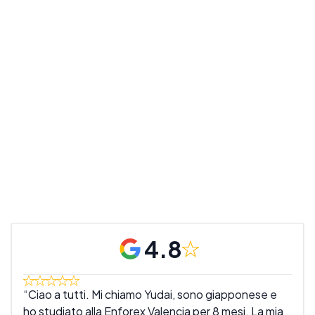
4.8
Ciao a tutti. Mi chiamo Yudai, sono giapponese e
Enf
ho studiato alla Enforex Valencia per 8 mesi. La mia
hann