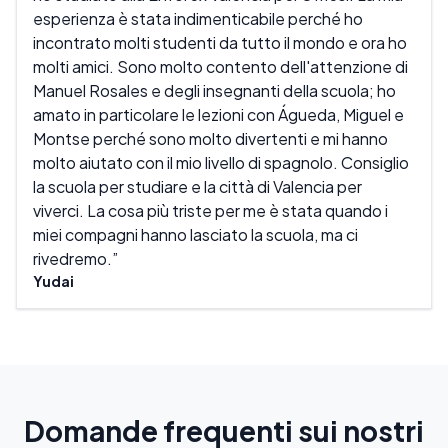
esperienza è stata indimenticabile perché ho
pren
incontrato molti studenti da tutto il mondo e ora ho
e co
molti amici. Sono molto contento dell'attenzione di
rela
Manuel Rosales e degli insegnanti della scuola; ho
torn
amato in particolare le lezioni con Águeda, Miguel e
posi
Montse perché sono molto divertenti e mi hanno
quar
molto aiutato con il mio livello di spagnolo. Consiglio
Palo
la scuola per studiare e la città di Valencia per
viverci. La cosa più triste per me è stata quando i
miei compagni hanno lasciato la scuola, ma ci
rivedremo.
Yudai
Domande frequenti sui nostri