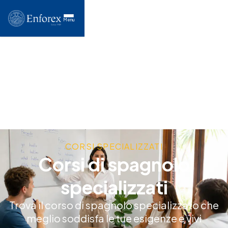
Menu
CORSI SPECIALIZZATI
Corsi di spagnolo
specializzati
Trova il corso di spagnolo specializzato che
meglio soddisfa le tue esigenze e vivi