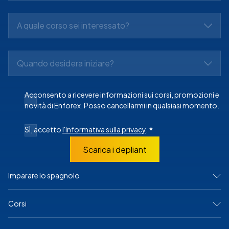
A quale corso sei interessato?
Quando desidera iniziare?
Acconsento a ricevere informazioni sui corsi, promozioni e
novità di Enforex. Posso cancellarmi in qualsiasi momento.
Sì, accetto
l'Informativa sulla privacy
.
*
Scarica i depliant
Imparare lo spagnolo
IN SPAGNA
Corsi
Madrid
Barcellona
Alicante
Corsi intensivi