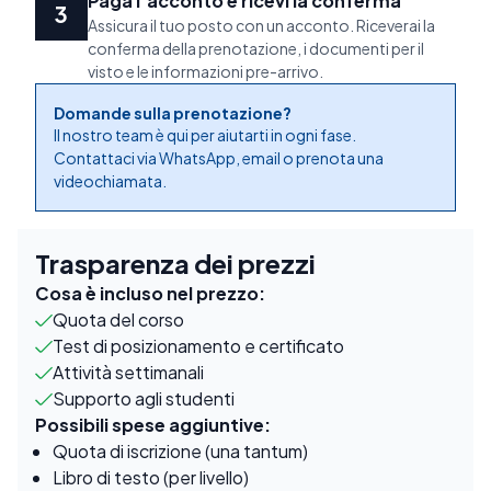
Paga l'acconto e ricevi la conferma
Assicura il tuo posto con un acconto. Riceverai la
conferma della prenotazione, i documenti per il
visto e le informazioni pre-arrivo.
Domande sulla prenotazione?
Il nostro team è qui per aiutarti in ogni fase.
Contattaci via WhatsApp, email o prenota una
videochiamata.
Trasparenza dei prezzi
Cosa è incluso nel prezzo:
Quota del corso
Test di posizionamento e certificato
Attività settimanali
Supporto agli studenti
Possibili spese aggiuntive:
Quota di iscrizione (una tantum)
Libro di testo (per livello)