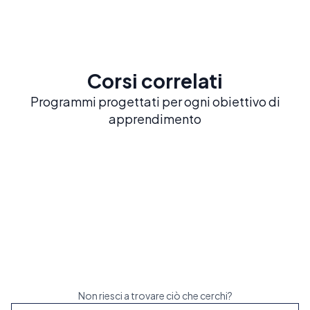
Corsi correlati
Programmi progettati per ogni obiettivo di
apprendimento
Spagnolo intensivo 20
20 LEZIONI A SETTIMANA
Costruisci una solida base in spagnolo con il
nostro corso più popolare ed equilibrato
Prenota ora
Non riesci a trovare ciò che cerchi?