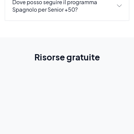
Dove posso seguire il programma
Spagnolo per Senior +50?
Risorse gratuite
Guida allo spagnolo
Spiegazioni e regole per imparare lo spagnolo più
velocemente
Scopri di più