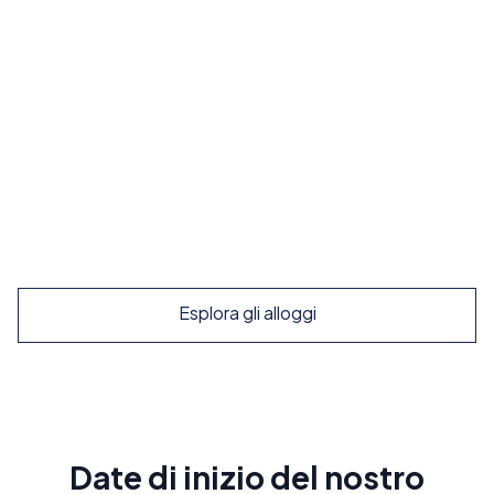
Immersione totale
Famiglie ospitanti
Vivi la cultura locale al massimo e pratica lo
spagnolo tutto il giorno
Da
210
€
/ settimana
Esplora
Esplora gli alloggi
Date di inizio del nostro