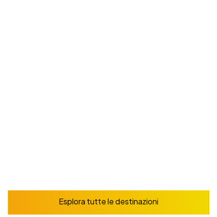
Madrid
Studia lo spagnolo nella dinamica capitale della
Spagna, che ospita musei di livello mondiale e uno
stile di vita vivace
Da
165
€
/ settimana
Prenota ora
Esplora
Esplora tutte le destinazioni