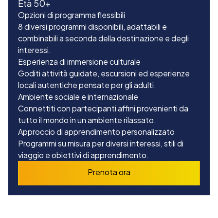
Età 50+
Opzioni di programma flessi
bili
8 diversi programmi disponibili, adattabili e
combinabili a seconda della destinazione e degli
interessi.
Esperienza di immersione cultur
ale
Goditi attività guidate, escursioni ed esperienze
locali autentiche pensate per gli adulti.
Ambiente sociale e internazionale
Co
nnettiti con partecipanti affini provenienti da
tutto il mondo in un ambiente rilassato.
Approccio di apprendimento personaliz
zato
Programmi su misura per diversi interessi, stili di
viaggio e obiettivi di apprendimento.
Prenota ora