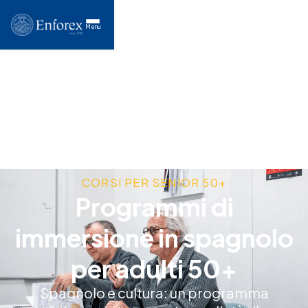
Menu
CORSI PER SENIOR 50+
Programmi di
immersione in spagnolo
per adulti 50+
Spagnolo e cultura: un programma