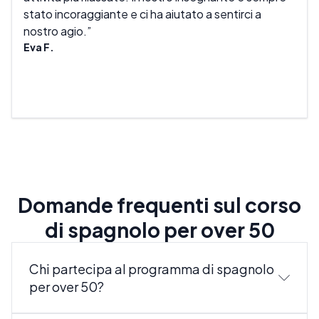
stato incoraggiante e ci ha aiutato a sentirci a
l'op
nostro agio.
dive
Eva F.
Anne
Domande frequenti sul corso
di spagnolo per over 50
Chi partecipa al programma di spagnolo
per over 50?