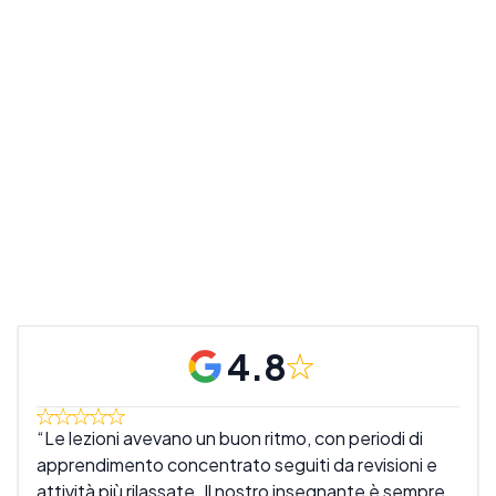
4.8
Le lezioni avevano un buon ritmo, con periodi di
Gli
apprendimento concentrato seguiti da revisioni e
le a
attività più rilassate. Il nostro insegnante è sempre
in p