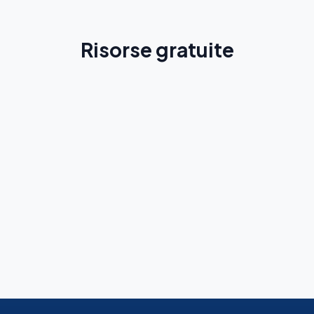
Risorse gratuite
Guida allo spagnolo
Spiegazioni e regole per imparare lo spagnolo più
velocemente
Scopri di più