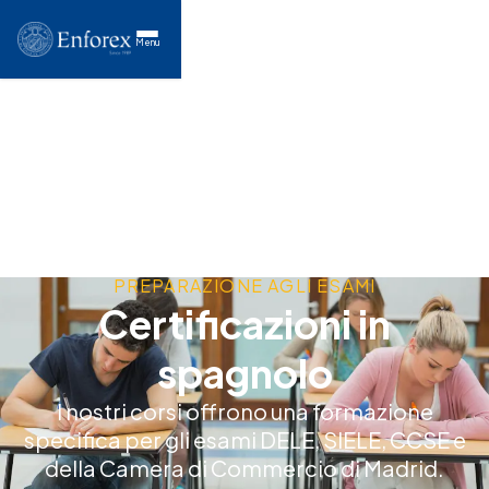
Menu
PREPARAZIONE AGLI ESAMI
Certificazioni in
spagnolo
I nostri corsi offrono una formazione
specifica per gli esami DELE, SIELE, CCSE e
della Camera di Commercio di Madrid.