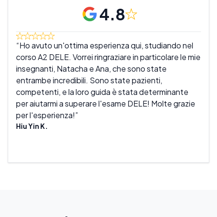
4.8
Ho avuto un'ottima esperienza qui, studiando nel
Un'
corso A2 DELE. Vorrei ringraziare in particolare le mie
chia
insegnanti, Natacha e Ana, che sono state
in u
entrambe incredibili. Sono state pazienti,
supe
competenti, e la loro guida è stata determinante
impa
per aiutarmi a superare l'esame DELE! Molte grazie
dive
per l'esperienza!
Gius
Hiu Yin K.