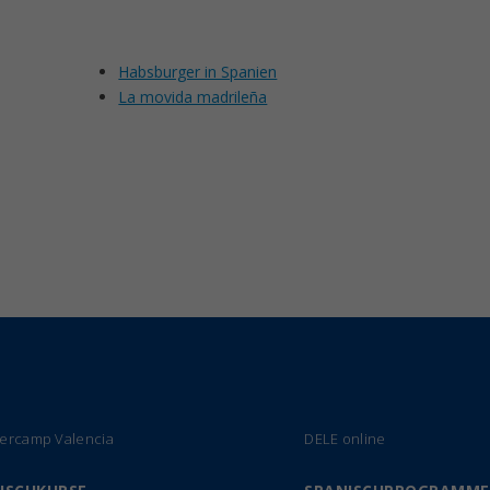
Habsburger in Spanien
La movida madrileña
rcamp Valencia
DELE online