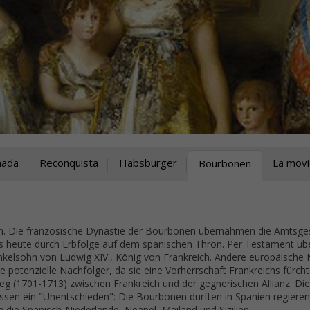
mada
Reconquista
Habsburger
La mov
Bourbonen
n. Die französische Dynastie der Bourbonen übernahmen die Amtsges
s heute durch Erbfolge auf dem spanischen Thron. Per Testament übe
nkelsohn von Ludwig XIV., König von Frankreich. Andere europäische
 potenzielle Nachfolger, da sie eine Vorherrschaft Frankreichs fürcht
eg (1701-1713) zwischen Frankreich und der gegnerischen Allianz. Die
sen ein "Unentschieden": Die Bourbonen durften in Spanien regieren,
 die Spanisch-Niederlande, Neapel, Mailand und Sizilien.