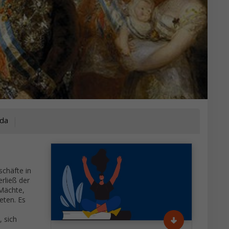
ida
chäfte in
rließ der
 Mächte,
eten. Es
 sich