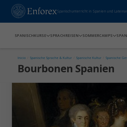
Spanischunterricht in Spanien und Lateina
SPANISCHKURSE
SPRACHREISEN
SOMMERCAMPS
SPAN
Inicio
/
Spanische Sprache & Kultur
/
Spanische Kultur
/
Spanische Ge
Bourbonen Spanien