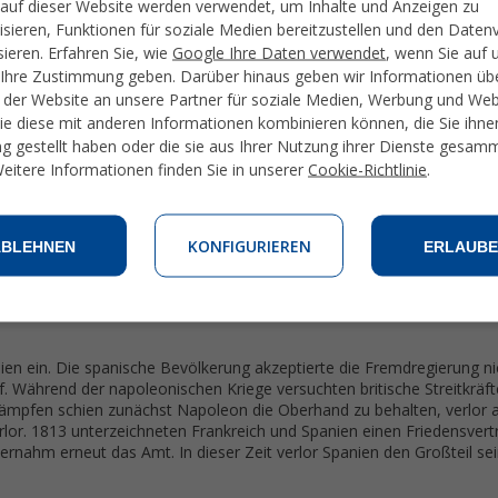
auf dieser Website werden verwendet, um Inhalte und Anzeigen zu
isieren, Funktionen für soziale Medien bereitzustellen und den Daten
sieren. Erfahren Sie, wie
Google Ihre Daten verwendet
, wenn Sie auf 
Ihre Zustimmung geben. Darüber hinaus geben wir Informationen übe
doch nicht an den Regierungsgeschäften interessiert und seine Frau übe
der Website an unsere Partner für soziale Medien, Werbung und We
aber Manuel de Godoy die Leitung der Staatsgeschäfte überließ. Manu
die diese mit anderen Informationen kombinieren können, die Sie ihne
die französische Revolution und der Hinrichtung des Bourbonen-Köni
g gestellt haben oder die sie aus Ihrer Nutzung ihrer Dienste gesam
urde durch die Franzosen besetzt und Spanien unterzeichnete den
eitere Informationen finden Sie in unserer
Cookie-Richtlinie
.
abhängig machte. Durch die Verpflichtung zu Frankreich trat Spanien 
rankreich. Anfang des 18. Jahrhunderts erklärte Spanien Portugal den 
eserven, die Vormachtstellungen ihrer Kolonien waren in Gefahr und let
k. Die Politik Godoy hetzte die eigene Bevölkerung auf ihn. Er wurde 
KONFIGURIEREN
ABLEHNEN
ERLAUBE
hnes
Ferdinand VII.
als Thronfolger einzusetzen. Napoleon passte dies i
ie Macht über Spanien an sich.
en ein. Die spanische Bevölkerung akzeptierte die Fremdregierung ni
f. Während der napoleonischen Kriege versuchten britische Streitkräft
ämpfen schien zunächst Napoleon die Oberhand zu behalten, verlor 
rlor. 1813 unterzeichneten Frankreich und Spanien einen Friedensvert
rnahm erneut das Amt. In dieser Zeit verlor Spanien den Großteil se