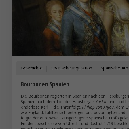
Geschichte
Spanische Inquisition
Spanische Ar
Bourbonen Spanien
Die Bourbonen regierten in Spanien nach den Habsburger
Spanien nach dem Tod des Habsburger
Karl II.
und sind bi
kinderlose Karl II. die Thronfolge
Philipp von Anjou
, dem E
wie England, fühlten sich betrogen und bevorzugten andere
folgte der europaweit ausgetragene Spanische Erbfolgekri
Friedensbeschlüsse von Utrecht und Rastatt 1713 beschlos
jedoch nicht mit Frankreich vereinen. Spanien verlor zudem