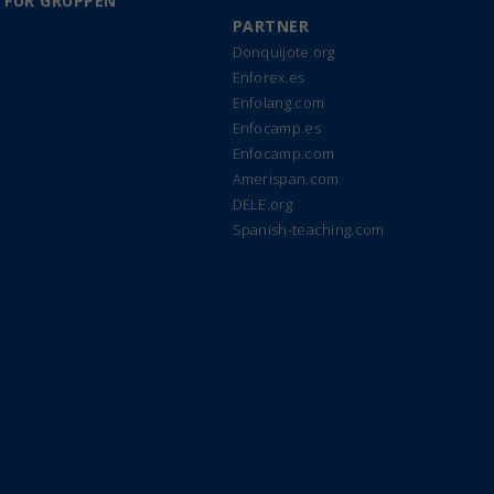
 FÜR GRUPPEN
PARTNER
Donquijote.org
Enforex.es
Enfolang.com
Enfocamp.es
Enfocamp.com
Amerispan.com
DELE.org
Spanish-teaching.com