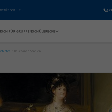
(+3
merika seit 1989
ISCH FÜR GRUPPEN
SCHÜLERECKE
schichte
/
Bourbonen Spanien