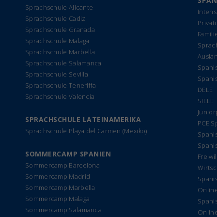
SPAN
Sprachschule Alicante
Intens
Sprachschule Cadiz
Privat
Sprachschule Granada
Famil
Sprachschule Malaga
Sprach
Sprachschule Marbella
Ausla
Sprachschule Salamanca
Spanis
Sprachschule Sevilla
Spani
Sprachschule Teneriffa
DELE
Sprachschule Valencia
SIELE
Junio
SPRACHSCHULE LATEINAMERIKA
PCE S
Sprachschule Playa del Carmen (Mexiko)
Spanis
Spanis
SOMMERCAMP SPANIEN
Freiwi
Sommercamp Barcelona
Wirtsc
Sommercamp Madrid
Spanis
Sommercamp Marbella
Onlin
Sommercamp Malaga
Spanis
Sommercamp Salamanca
Online