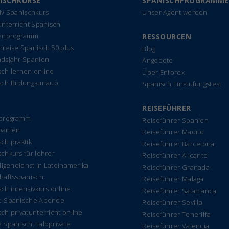
ISCHKURSE
SPANISCHPROGRAMME
iv Spanischkurs
Unser Agent werden
unterricht Spanisch
ienprogramm
RESSOURCEN
reise Spanisch 50 plus
Blog
ndsjahr Spanien
Angebote
ch lernen online
Über Enforex
sch Bildungsurlaub
Spanisch Einstufungstest
REISEFÜHRER
rprogramm
Reiseführer Spanien
panien
Reiseführer Madrid
ch praktik
Reiseführer Barcelona
chkurs für lehrer
Reiseführer Alicante
lligendienst in Lateinamerika
Reiseführer Granada
haftsspanisch
Reiseführer Malaga
ch intensivkurs online
Reiseführer Salamanca
e-Spanische Abende
Reiseführer Sevilla
ch privatunterricht online
Reiseführer Teneriffa
 Spanisch Halbprivate
Reiseführer Valencia