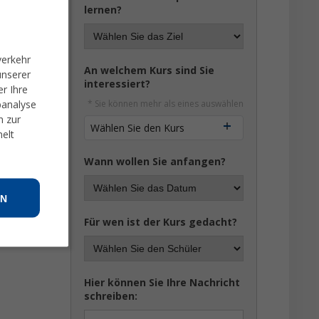
lernen?
verkehr
An welchem Kurs sind Sie
unserer
interessiert?
r Ihre
banalyse
* Sie können mehr als eines auswählen
n zur
Wählen Sie den Kurs
melt
Wann wollen Sie anfangen?
N
Für wen ist der Kurs gedacht?
Hier können Sie Ihre Nachricht
schreiben: