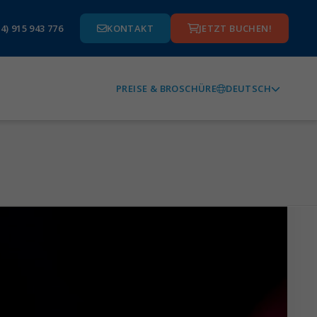
4) 915 943 776
KONTAKT
JETZT BUCHEN!
DEUTSCH
PREISE & BROSCHÜRE