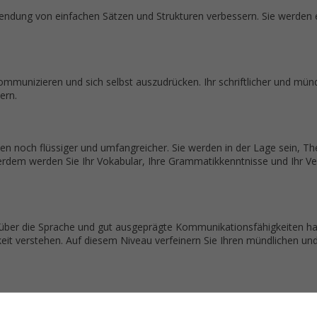
endung von einfachen Sätzen und Strukturen verbessern. Sie werden 
munizieren und sich selbst auszudrücken. Ihr schriftlicher und münd
ern.
n noch flüssiger und umfangreicher. Sie werden in der Lage sein, T
ßerdem werden Sie Ihr Vokabular, Ihre Grammatikkenntnisse und Ihr Ve
e über die Sprache und gut ausgeprägte Kommunikationsfähigkeiten h
keit verstehen. Auf diesem Niveau verfeinern Sie Ihren mündlichen un
fektiv wie Muttersprachler, zu kommunizieren.