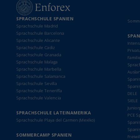
SPRACHSCHULE SPANIEN
Somme
Sprachschule Madrid
Sprachschule Barcelona
SPAN
Sprachschule Alicante
Intens
Sprachschule Cadiz
Privat
Sprachschule Granada
Famil
Sprachschule Malaga
Sprach
Sprachschule Marbella
Ausla
Sprachschule Salamanca
Spanis
Sprachschule Sevilla
Spani
Sprachschule Teneriffa
DELE
Sprachschule Valencia
SIELE
Junio
SPRACHSCHULE LATEINAMERIKA
PCE S
Sprachschule Playa del Carmen (Mexiko)
Spanis
Spanis
SOMMERCAMP SPANIEN
Freiwi