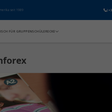
(+3
merika seit 1989
ISCH FÜR GRUPPEN
SCHÜLERECKE
nforex