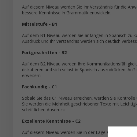
Auf diesem Niveau werden Sie Ihr Verständnis für die Anw
bessere Kenntnisse in Grammatik entwickeln.
Mittelstufe - B1
Auf dem B1 Niveau werden Sie anfangen in Spanisch zu kom
Ausdruck und Ihr Verständnis werden sich deutlich verbess
Fortgeschritten - B2
Auf dem B2 Niveau werden Ihre Kommunikationsfähigkeite
diskutieren und sich selbst in Spanisch auszudrücken. Au
erweitern
Fachkundig - C1
Sobald Sie das C1 Niveau erreichen, werden Sie Kontroll
Sie werden die Mehrheit geschriebener Texte mit Leichtig
schriftlichen Ausdruck.
Exzellente Kenntnisse - C2
Auf diesem Niveau werden Sie in der Lage sein, fast so ef