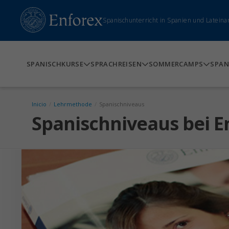
Spanischunterricht in Spanien und Lateina
SPANISCHKURSE
SPRACHREISEN
SOMMERCAMPS
SPAN
Inicio
/
Lehrmethode
/
Spanischniveaus
Spanischniveaus bei E