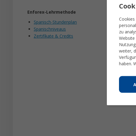
Cook
Enforex-Lehrmethode
Cookies 
Spanisch-Stundenplan
personal
Spanischniveaus
zu analy
Zertifikate & Credits
Website 
Nutzung 
weiter, 
Verfügun
haben. W