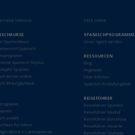
rcamp Valencia
DELE online
ISCHKURSE
SPANISCHPROGRAMME
iv Spanischkurs
Unser Agent werden
unterricht Spanisch
ienprogramm
RESSOURCEN
reise Spanisch 50 plus
Blog
ndsjahr Spanien
Angebote
ch lernen online
Über Enforex
sch Bildungsurlaub
Spanisch Einstufungstest
REISEFÜHRER
rprogramm
Reiseführer Spanien
panien
Reiseführer Madrid
ch praktik
Reiseführer Barcelona
chkurs für lehrer
Reiseführer Alicante
lligendienst in Lateinamerika
Reiseführer Granada