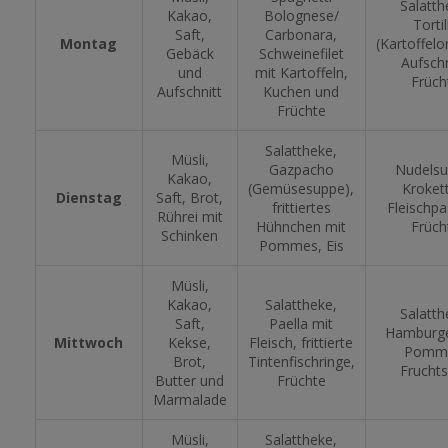
Salatth
Kakao,
Bolognese/
Tortil
Saft,
Carbonara,
Montag
(Kartoffelo
Gebäck
Schweinefilet
Aufschn
und
mit Kartoffeln,
Früch
Aufschnitt
Kuchen und
Früchte
Salattheke,
Müsli,
Gazpacho
Nudelsu
Kakao,
(Gemüsesuppe),
Kroket
Dienstag
Saft, Brot,
frittiertes
Fleischpa
Rührei mit
Hühnchen mit
Früch
Schinken
Pommes, Eis
Müsli,
Kakao,
Salattheke,
Salatth
Saft,
Paella mit
Hamburge
Mittwoch
Kekse,
Fleisch, frittierte
Pomm
Brot,
Tintenfischringe,
Fruchts
Butter und
Früchte
Marmalade
Müsli,
Salattheke,