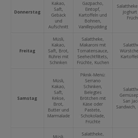
Kakao,
Gazpacho,
Salattheke
Saft,
Eintopf,
Donnerstag
Joghurt
Gebäck
Kartoffeln und
Früch
und
Bohnen,
Aufschnitt
Vanillepudding
Müsli,
Salattheke,
Kakao,
Makaroni mit
Salatth
Freitag
Saft, Brot,
Tomatensauce,
Würstche
Rührei mit
Seehechtfiltets,
Kartoffel
Schinken
Früchte, Kuchen
Piknik-Menü:
Müsli,
Serrano
Kakao,
Schinken,
Salatth
Saft,
Belegtes
Gemüsep
Samstag
Kekse,
Brötchen mit
San Ja
Brot,
Käse oder
Sandwich, 
Butter und
Pastete,
Marmalade
Schokolade,
Früchte
Salattheke,
Müsli,