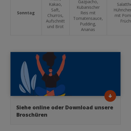
Gazpacho,
Kakao,
Salatth
Kubanischer
Saft,
Hühnchen
Sonntag
Reis mit
Churros,
mit Pom
Tomatensauce,
Aufschnitt
Früch
Pudding,
und Brot
Ananas
Siehe online oder Download unsere
Broschüren