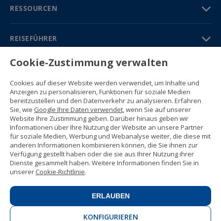
RESSOURCEN
REISEFÜHRER
Cookie-Zustimmung verwalten
PARTNER
Cookies auf dieser Website werden verwendet, um Inhalte und
Kontakt
Anzeigen zu personalisieren, Funktionen für soziale Medien
Gratisbroschüre
bereitzustellen und den Datenverkehr zu analysieren. Erfahren
(+34) 91 594 37 76
Sie, wie
Google Ihre Daten verwendet
, wenn Sie auf unserer
Gustavo Fernández Balbuena, 11
Website Ihre Zustimmung geben. Darüber hinaus geben wir
28002 Madrid, Spain
Informationen über Ihre Nutzung der Website an unsere Partner
für soziale Medien, Werbung und Webanalyse weiter, die diese mit
anderen Informationen kombinieren können, die Sie ihnen zur
Sitemap
Verfügung gestellt haben oder die sie aus Ihrer Nutzung ihrer
Nutzungsbedingungen
Dienste gesammelt haben. Weitere Informationen finden Sie in
Datenschutzerklärung
unserer
Cookie-Richtlinie
.
Enforex Cookie-Richtlinie
© 1989 -
2026 Ideal Education Group S.L.
(CIF B-79946729) Alle Rechte
ERLAUBEN
vorbehalten.
Rechtliche Mitteilung
.
KONFIGURIEREN