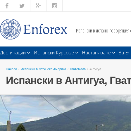
Испански в испано-говорящия 
Дестинации
Испански Курсове
Настаняване
За En
Начало
/
Испански в Латинска Америка
/
Гватемала
/
Антигуа
Испански в Антигуа, Гва