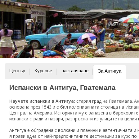
Център
Курсове
настаняване
За Антигуа
Испански в Антигуа, Гватемала
Научете испански в Антигуа:
стария град на Гватемала. Ан
основана през 1543 и е бил колониалната столица на Испан
Централна Америка. Историята му е запазена в бароковите
испански сгради и пазари, разпръснати из улиците на целия 
Антигуа е обградена с волкани и планини и автентичната и 
я прави една от най-предпочитаните дестинации за курс по