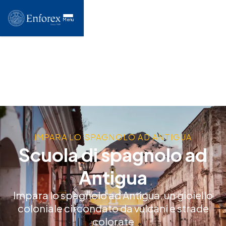
Menu
IMPARA LO SPAGNOLO AD ANTIGUA
Scuola di spagnolo ad
Antigua
Impara lo spagnolo ad Antigua, un gioiello
coloniale circondato da vulcani e strade
colorate