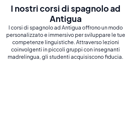
I nostri corsi di spagnolo ad
Antigua
I corsi di spagnolo ad Antigua offrono un modo
personalizzato e immersivo per sviluppare le tue
competenze linguistiche. Attraverso lezioni
coinvolgenti in piccoli gruppi con insegnanti
madrelingua, gli studenti acquisiscono fiducia.
Spagnolo intensivo 20
20 LEZIONI A SETTIMANA
Costruisci una solida base in spagnolo con il
nostro corso più popolare ed equilibrato
Prenota ora