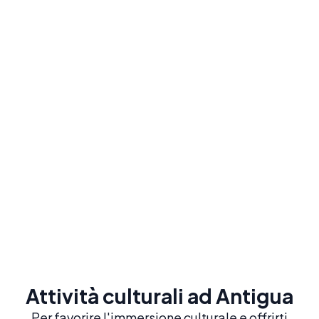
Immersione totale
Famiglie ospitanti
Vivi al massimo la cultura locale e pratica lo
spagnolo tutto il giorno
Da
220
$
/ settimana
Scopri le famiglie ospitanti
Attività culturali ad Antigua
Per favorire l'immersione culturale e offrirti