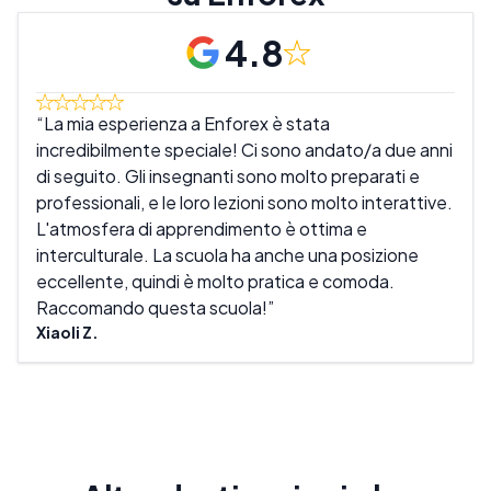
4.8
La mia esperienza a Enforex è stata
Mi 
incredibilmente speciale! Ci sono andato/a due anni
sono
di seguito. Gli insegnanti sono molto preparati e
inse
professionali, e le loro lezioni sono molto interattive.
mio 
L'atmosfera di apprendimento è ottima e
scuo
interculturale. La scuola ha anche una posizione
rila
eccellente, quindi è molto pratica e comoda.
È un
Raccomando questa scuola!
Mike
Xiaoli Z.