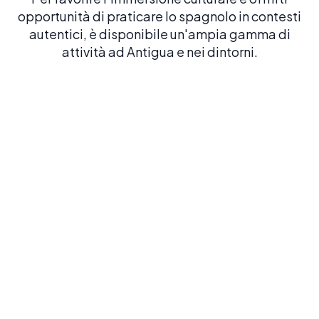
opportunità di praticare lo spagnolo in contesti
autentici, è disponibile un'ampia gamma di
attività ad Antigua e nei dintorni.
Arco di Santa Catalina
Scopri il monumento più iconico della città e godi
dell'atmosfera coloniale che rende così uniche le scuole di
spagnolo di Antigua.