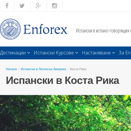
Испански в испано-говорящия 
Дестинации
Испански Курсове
Настаняване
За En
Начало
/
Испански в Латинска Америка
/
Коста Рика
Испански в Коста Рика