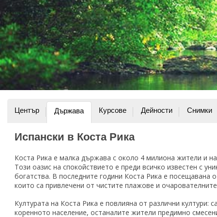
Център
Курсове
Дейности
Снимки
Държава
Испански в Коста Рика
Коста Рика е малка държава с около 4 милиона жители и н
Този оазис на спокойствието е преди всичко известен с ун
богатства. В последните години Коста Рика е посещавана от
които са привлечени от чистите плажове и очарователните
Културата на Коста Рика е повлияна от различни култури: 
коренното население, останалите жители предимно смесен