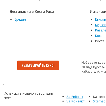
Дестинации в Коста Рика
Испански
Ередия
Езиков
Курсов
Развле
Коста 
Коста 
Изберете курс
РЕЗЕРВИРАЙТЕ КУРС!
20 вида Курсове 
избирате, Услуги
-->
Испански в испано-говорящия
За Enforex
Катало
свят
За Контакт
Sitemap