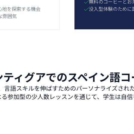
無料のコーヒーとお
心地を探索する機会
没入型体験のために
な雰囲気
ンティグアでのスペイン語コ
、言語スキルを伸ばすためのパーソナライズされ
よる参加型の少人数レッスンを通じて、学生は自信
組み合わせスペイン語
プ
グループ + プライベートレッスン
マン
総合的でパーソナライズされたグループと
専任