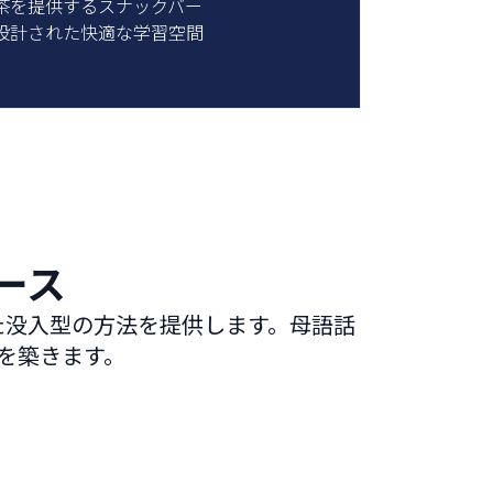
茶を提供するスナックバー
設計された快適な学習空間
ース
た没入型の方法を提供します。母語話
を築きます。
ライベートレッスン
ボランティ
ツーマンレッスン
ラテンアメリカで利
の講師とともに、自分のペースで上達
ボランティアをし