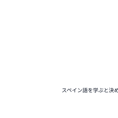
で、スペイン語の土台をしっかり築きます
今すぐ予約
スペイン語を学ぶと決