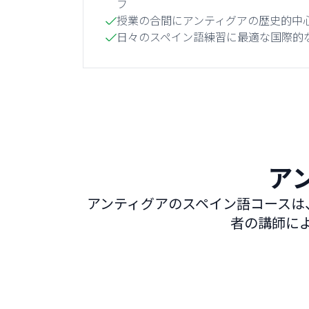
フ
授業の合間にアンティグアの歴史的中
日々のスペイン語練習に最適な国際的
ア
アンティグアのスペイン語コースは
者の講師に
インテンシブ スペイン語 20
週20レッスン
最も人気がありバランスの取れたコース