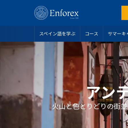
スペイン語を学ぶ
コース
サマーキ
目的地
スペイン語コース
サマーキャンプ
スペイン
インテンシブコース
アリカンテ
ホストファミリー
なぜEnforexを選ぶのか？
ラテンアメリカ
サマーキャンプ
バルセロナビーチ
学生寮
認定
ジュニアおよびヤングアダルト向けプログラム
バルセロナ中心部
シェアアパート
学生ビザ
マンツーマンコース
マドリード
その他のオプション
お問い合わせ
オンラインスペイン語コース
マラガ
私たちのチームに参加する
アン
大学・長期プログラム
マルベーラ・エルビリア
よくある質問
50歳以上向けプログラム
マルベーラ中心部
スペイン語レベルテスト
スペイン語認定
サラマンカ
ブログ
専門コース
バレンシアビーチ
火山と色とりどりの街並
リーダーシッププログラム