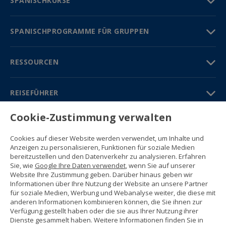
SPANISCHKURSE
SPANISCHPROGRAMME FÜR GRUPPEN
RESSOURCEN
REISEFÜHRER
Cookie-Zustimmung verwalten
PARTNER
Cookies auf dieser Website werden verwendet, um Inhalte und
Kontakt
Anzeigen zu personalisieren, Funktionen für soziale Medien
Gratisbroschüre
bereitzustellen und den Datenverkehr zu analysieren. Erfahren
(+34) 91 594 37 76
Sie, wie
Google Ihre Daten verwendet
, wenn Sie auf unserer
Gustavo Fernández Balbuena, 11
Website Ihre Zustimmung geben. Darüber hinaus geben wir
28002 Madrid, Spain
Informationen über Ihre Nutzung der Website an unsere Partner
für soziale Medien, Werbung und Webanalyse weiter, die diese mit
anderen Informationen kombinieren können, die Sie ihnen zur
Sitemap
Verfügung gestellt haben oder die sie aus Ihrer Nutzung ihrer
Nutzungsbedingungen
Dienste gesammelt haben. Weitere Informationen finden Sie in
Datenschutzerklärung