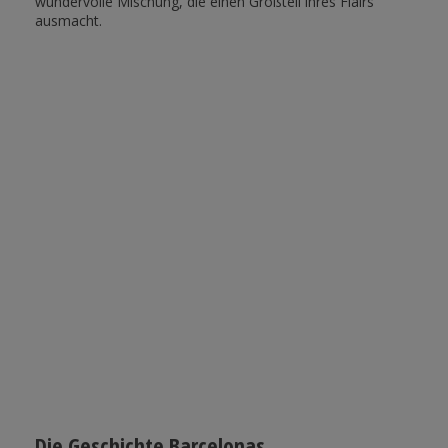
wundervolle Mischung, die einen Großteil ihres Flairs
ausmacht.
Die Geschichte Barcelonas