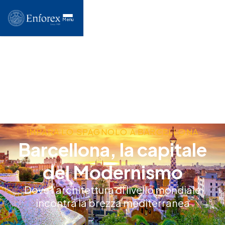
Menu
IMPARA LO SPAGNOLO A BARCELLONA
Barcellona, la capitale
del Modernismo
Dove l'architettura di livello mondiale
incontra la brezza mediterranea