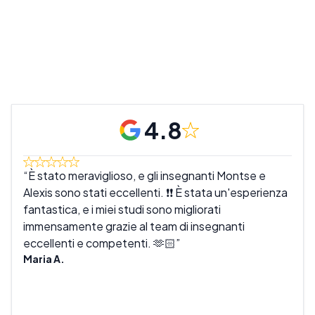
4.8
È stato meraviglioso, e gli insegnanti Montse e
Mio
Alexis sono stati eccellenti. ❗❗ È stata un'esperienza
camp
fantastica, e i miei studi sono migliorati
amic
immensamente grazie al team di insegnanti
e vi
eccellenti e competenti. 🫶🏻
chie
Maria A.
Ami 