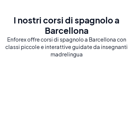
I nostri corsi di spagnolo a
Barcellona
Enforex offre corsi di spagnolo a Barcellona con
classi piccole e interattive guidate da insegnanti
madrelingua
Spagnolo intensivo 20
20 LEZIONI A SETTIMANA
Costruisci una solida base in spagnolo con il
nostro corso più popolare ed equilibrato
Prenota ora