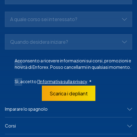
A quale corso sei interessato?
Quando desidera iniziare?
Acconsento a ricevere informazioni sui corsi, promozioni e
novità di Enforex. Posso cancellarmi in qualsiasi momento.
Sì, accetto
l'Informativa sulla privacy
.
*
Scarica i depliant
Imparare lo spagnolo
IN SPAGNA
Corsi
Madrid
Barcellona
Alicante
Corsi intensivi