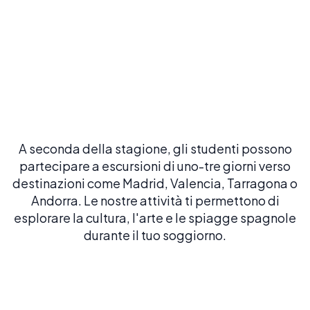
Tour del Quartiere Gotico
Esplora il Quartiere Gotico di Barcelona: un labirinto di
strade medievali, piazze nascoste e antiche testimonianze
in pietra
A seconda della stagione, gli studenti possono
partecipare a escursioni di uno-tre giorni verso
destinazioni come Madrid, Valencia, Tarragona o
Andorra. Le nostre attività ti permettono di
esplorare la cultura, l'arte e le spiagge spagnole
durante il tuo soggiorno.