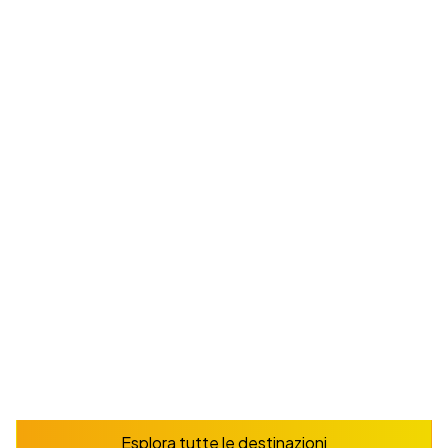
Madrid
Studia lo spagnolo nella dinamica capitale della
Spagna, che ospita musei di livello mondiale e uno
stile di vita vivace
Da
165
€
/ settimana
Prenota ora
Esplora
Esplora tutte le destinazioni