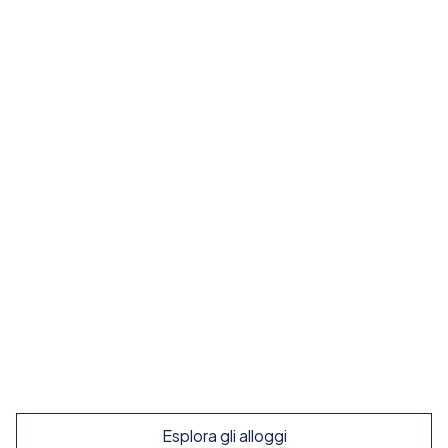
Immersione totale
Famiglie ospitanti
Vivi la cultura locale al massimo e pratica lo
spagnolo tutto il giorno
Da
280
€
/ settimana
Esplora le famiglie ospitanti
Esplora gli alloggi