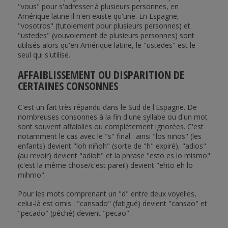
"vous" pour s'adresser à plusieurs personnes, en
Amérique latine il n'en existe qu'une. En Espagne,
"vosotros" (tutoiement pour plusieurs personnes) et
"ustedes" (vouvoiement de plusieurs personnes) sont
utilisés alors qu'en Amérique latine, le "ustedes" est le
seul qui s'utilise.
AFFAIBLISSEMENT OU DISPARITION DE
CERTAINES CONSONNES
C'est un fait très répandu dans le Sud de l'Espagne. De
nombreuses consonnes à la fin d'une syllabe ou d'un mot
sont souvent affaiblies ou complètement ignorées. C'est
notamment le cas avec le "s" final : ainsi "los niños" (les
enfants) devient "loh niñoh" (sorte de "h" expiré), "adios"
(au revoir) devient "adioh" et la phrase "esto es lo mismo"
(c'est la même chose/c'est pareil) devient "ehto eh lo
mihmo".
Pour les mots comprenant un "d" entre deux voyelles,
celui-là est omis : "cansado" (fatigué) devient "cansao" et
"pecado" (péché) devient "pecao".