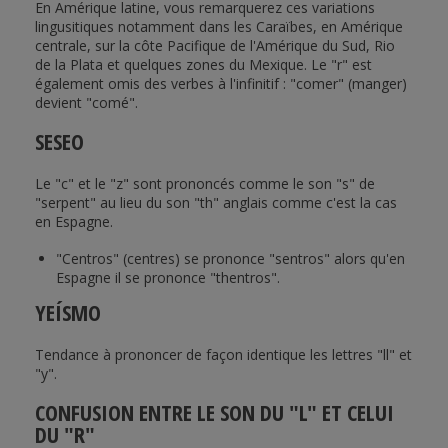
En Amérique latine, vous remarquerez ces variations
lingusitiques notamment dans les Caraïbes, en Amérique
centrale, sur la côte Pacifique de l'Amérique du Sud, Rio
de la Plata et quelques zones du Mexique. Le "r" est
également omis des verbes à l'infinitif : "comer" (manger)
devient "comé".
SESEO
Le "c" et le "z" sont prononcés comme le son "s" de
"serpent" au lieu du son "th" anglais comme c'est la cas
en Espagne.
"Centros" (centres) se prononce "sentros" alors qu'en
Espagne il se prononce "thentros".
YEÍSMO
Tendance à prononcer de façon identique les lettres "ll" et
"y".
CONFUSION ENTRE LE SON DU "L" ET CELUI
DU "R"