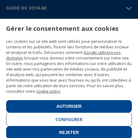
GUIDE DE VOYAGE
PARTENAIRES
Gérer le consentement aux cookies
Contactez-nous
Les cookies sur ce site web sont utilisés pour personnaliser le
Prix et brochures
contenu et les publicités, fournir des fonctions de médias sociaux
(+34) 91 594 37 76
et analyser le trafic. Découvrez comment
Google utilisera vos
Gustavo Fernández Balbuena, 11
données
lorsque vous donnez votre consentement sur notre site.
28002 Madrid, Spain
En outre, nous partageons des informations sur votre utilisation du
site web avec nos partenaires de médias sociaux, de publicité et
d'analyse web, qui peuvent les combiner avec d'autres
Sitemap
informations que vous leur avez fournies ou qu'ils ont collectées à
Conditions générales
partir de votre utilisation de leurs services. Pour en savoir plus,
Politique de confidentialité
consultez notre
cookie policy
.
Politique de cookies d’Enforex
© 1989 -
2026 Ideal Education Group S.L.
(CIF B-79946729) Tous droits réservés.
AUTORISER
Avis juridique
.
CONFIGURER
REJETER
CONTACT
INSCRIVEZ-VOUS!