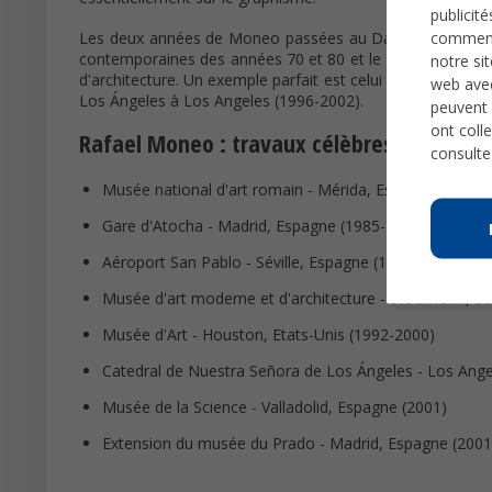
publicit
comme
Les deux années de Moneo passées au Danemark (1961 et 
contemporaines des années 70 et 80 et le style et les mat
notre si
d'architecture. Un exemple parfait est celui de l'usage de
web avec
Los Ángeles à Los Angeles (1996-2002).
peuvent 
ont colle
Rafael Moneo : travaux célèbres
consulte
Musée national d'art romain - Mérida, Espagne (1980-
Gare d'Atocha - Madrid, Espagne (1985-1988)
Aéroport San Pablo - Séville, Espagne (1989-1992)
Musée d'art moderne et d'architecture - Stockholm, S
Musée d'Art - Houston, Etats-Unis (1992-2000)
Catedral de Nuestra Señora de Los Ángeles - Los Ange
Musée de la Science - Valladolid, Espagne (2001)
Extension du musée du Prado - Madrid, Espagne (200