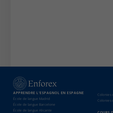
APPRENDRE L'ESPAGNOL EN ESPAGNE
Colonies
École de langue Madrid
Colonies 
École de langue Barcelone
École de langue Alicante
COURS 