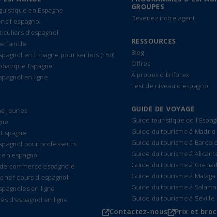
GROUPES
nguistique en Espagne
Devenez notre agent
ensif espagnol
ticuliers d'espagnol
RESSOURCES
 famille
Blog
spagnol en Espagne pour seniors (+50)
Offres
bbatique Espagne
À propos d'Enforex
spagnol en ligne
Test de niveau d'espagnol
GUIDE DE VOYAGE
e Jeunes
Guide touristique de l'Espa
gne
Guide du tourisme á Madrid
 Espagne
Guide du tourisme á Barcel
spagnol pour professeurs
Guide du tourisme á Alicant
 en espagnol
Guide du tourisme á Grena
de commerce espagnole
Guide du tourisme á Malaga
tensif cours d'espagnol
Guide du tourisme á Salam
spagnoles en ligne
Guide du tourisme á Séville
vés d'espagnol en ligne
Contactez-nous
Prix et bro