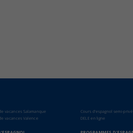
 de vacances Salamanque
Cours d'espagnol semi-privé
de vacances Valence
DELE en ligne
D'ESPAGNOL
PROGRAMMES D'ESPAG