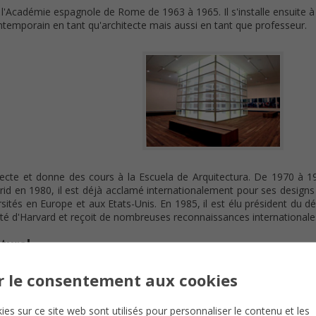
l'Académie espagnole de Rome de 1963 à 1965. Il s'installe ensuite 
temporain en tant qu'architecte mais aussi en tant que professeur.
ecte et donne des cours à la Escuela de Arquitectura. De 1970 à 198
adrid en 1980, il est déjà acclamé internationalement pour ses desig
sités en Europe et aux Etats-Unis. En 1985, il est élu président du 
sité d'Harvard et reçoit de nombreuses reconnaissances internationale
tural
avec la recherche et l'enseignement, il y a quelque chose de me
r le consentement aux cookies
timents comprennent souvent des lignes droites s'allongeant en pa
émiques et sa créativité se mélangent donc pour créer des bâtim
ies sur ce site web sont utilisés pour personnaliser le contenu et les