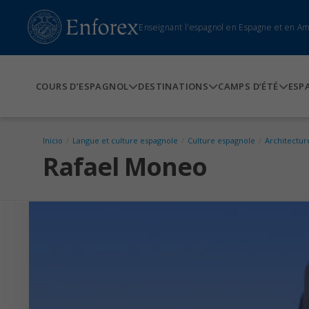
Enseignant l'espagnol en Espagne et en A
COURS D’ESPAGNOL
DESTINATIONS
CAMPS D’ÉTÉ
ESP
Inicio
/
Langue et culture espagnole
/
Culture espagnole
/
Architectur
Rafael Moneo