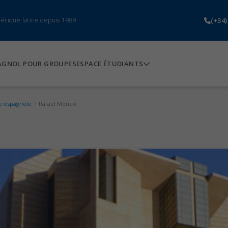
(+34)
mérique latine depuis 1989
AGNOL POUR GROUPES
ESPACE ÉTUDIANTS
e espagnole
/
Rafael Moneo