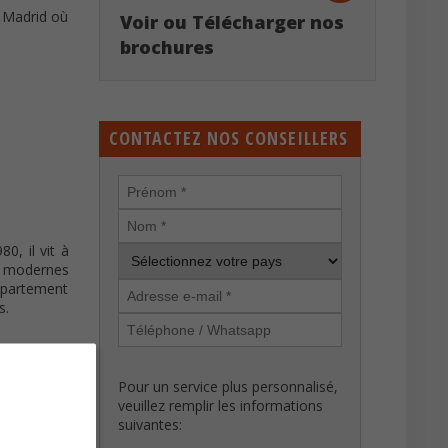
à Madrid où
Voir ou Télécharger nos
brochures
CONTACTEZ NOS CONSEILLERS
0, il vit à
ns modernes
département
s.
Pour un service plus personnalisé,
suré et de
veuillez remplir les informations
rallèle et
suivantes:
ents basés