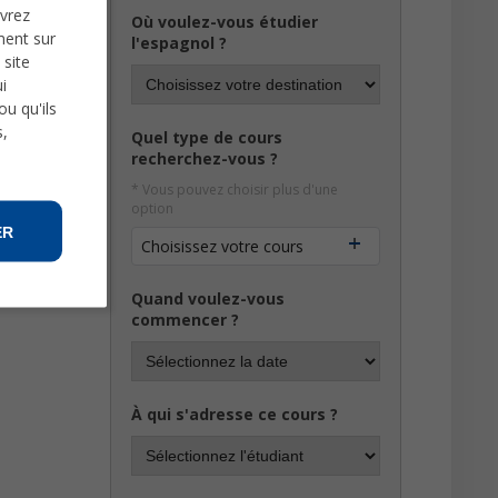
uvrez
Où voulez-vous étudier
ment sur
 tendances
l'espagnol ?
ropre style
 site
a Señora de
i
u qu'ils
s,
Quel type de cours
recherchez-vous ?
* Vous pouvez choisir plus d'une
option
ER
Choisissez votre cours
Quand voulez-vous
commencer ?
À qui s'adresse ce cours ?