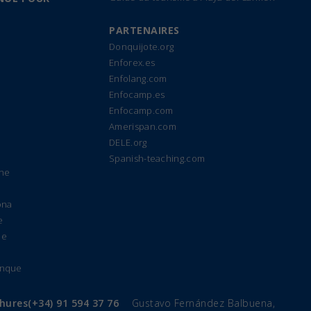
PARTENAIRES
Donquijote.org
Enforex.es
Enfolang.com
Enfocamp.es
Enfocamp.com
Amerispan.com
DELE.org
Spanish-teaching.com
gne
ona
e
de
anque
chures
(+34) 91 594 37 76
Gustavo Fernández Balbuena,