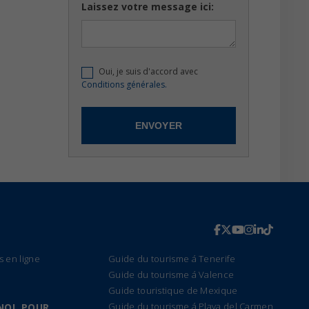
Laissez votre message ici:
Oui, je suis d'accord avec
Conditions générales.
s en ligne
Guide du tourisme á Tenerife
Guide du tourisme á Valence
Guide touristique de Mexique
Guide du tourisme á Playa del Carmen
NOL POUR