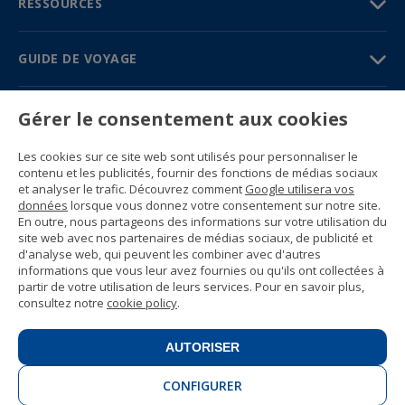
RESSOURCES
GUIDE DE VOYAGE
PARTENAIRES
Gérer le consentement aux cookies
Contactez-nous
Les cookies sur ce site web sont utilisés pour personnaliser le
Prix et brochures
contenu et les publicités, fournir des fonctions de médias sociaux
(+34) 91 594 37 76
et analyser le trafic. Découvrez comment
Google utilisera vos
Gustavo Fernández Balbuena, 11
données
lorsque vous donnez votre consentement sur notre site.
28002 Madrid, Spain
En outre, nous partageons des informations sur votre utilisation du
site web avec nos partenaires de médias sociaux, de publicité et
d'analyse web, qui peuvent les combiner avec d'autres
Sitemap
informations que vous leur avez fournies ou qu'ils ont collectées à
Conditions générales
partir de votre utilisation de leurs services. Pour en savoir plus,
Politique de confidentialité
consultez notre
cookie policy
.
Politique de cookies d’Enforex
© 1989 -
2026 Ideal Education Group S.L.
(CIF B-79946729) Tous droits réservés.
AUTORISER
Avis juridique
.
CONFIGURER