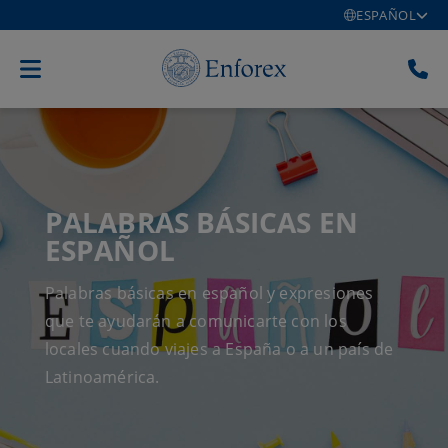
ESPAÑOL
PALABRAS BÁSICAS EN
ESPAÑOL
Palabras básicas en español y expresiones
que te ayudarán a comunicarte con los
locales cuando viajes a España o a un país de
Latinoamérica.