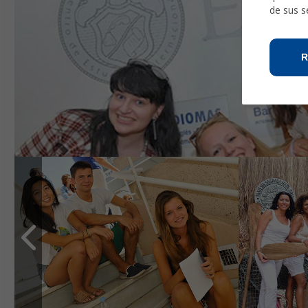
de sus s
R