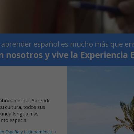
 aprender español es mucho más que en
n nosotros y vive la Experiencia 
atinoamérica. ¡Aprende
u cultura, todos sus
egunda lengua más
nto especial.
en España y Latinoamérica