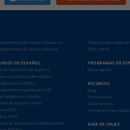
ampamentos de verano Salamanca
Clases semiprivadas de
ampamentos de verano Valencia
DELE online
URSOS DE ESPAÑOL
PROGRAMAS DE ES
rsos intensivos de español
Hazte agente
ases particulares de español
ograma para familia
RECURSOS
rograma de español para +50
Blog
ño sabático en España
Promociones
ases de español online
Sobre Enforex
urso DELE
Test de nivel de españo
urso SIELE
lases de español para adolescentes
GUÍA DE VIAJES
urso PCE/PAU