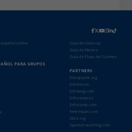
 español online
Guía de Valencia
Guía de México
Guía de Playa del Carmen
PAÑOL PARA GRUPOS
PARTNERS
Donquijote.org
Enforex.es
Enfolang.com
Enfocamp.es
Enfocamp.com
Amerispan.com
l
DELE.org
Spanish-teaching.com