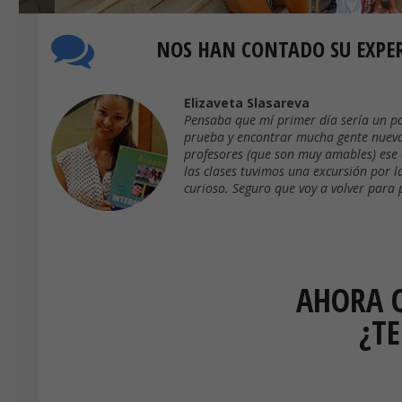
NOS HAN CONTADO SU EXPERI
Elizaveta Slasareva
estaba
Pensaba que mí primer día sería un po
La clase
prueba y encontrar mucha gente nueva.
lase
profesores (que son muy amables) ese 
las clases tuvimos una excursión por l
curioso. Seguro que voy a volver para 
AHORA Q
¿T