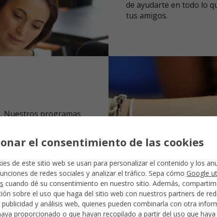
de ayudarte en todo lo q
tus amigos.
s
s. Nuestros programas
n conjunto de lecciones:
a cultura e historia, todo
ionar el consentimiento de las cookies
 en el mundo.
ies de este sitio web se usan para personalizar el contenido y los an
 30 programas de español!
funciones de redes sociales y analizar el tráfico. Sepa cómo
Google ut
s
cuando dé su consentimiento en nuestro sitio. Además, comparti
ión sobre el uso que haga del sitio web con nuestros partners de re
, publicidad y análisis web, quienes pueden combinarla con otra info
En la m
haya proporcionado o que hayan recopilado a partir del uso que hay