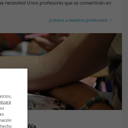
ue necesites! Unos profesores que se convertirán en
¡Conoce a nuestros profesores!
uncios,
ilizará
mos
des
rmación
ejor compañía
a hecho