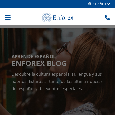
ESPAÑOL
APRENDE ESPAÑOL
ENFOREX BLOG
Descubre la cultura española, su lengua y sus
hábitos. Estarás al tanto de las última noticias
del español y de eventos especiales.