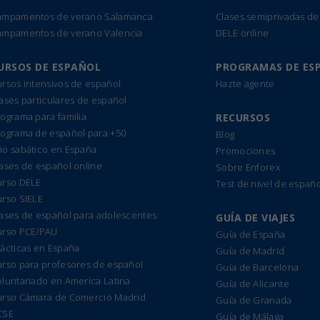
ampamentos de verano Salamanca
Clases semiprivadas de
ampamentos de verano Valencia
DELE online
URSOS DE ESPAÑOL
PROGRAMAS DE ES
rsos intensivos de español
Hazte agente
ases particulares de español
ograma para familia
RECURSOS
rograma de español para +50
Blog
ño sabático en España
Promociones
ases de español online
Sobre Enforex
urso DELE
Test de nivel de españo
urso SIELE
lases de español para adolescentes
GUÍA DE VIAJES
urso PCE/PAU
Guía de España
ácticas en España
Guía de Madrid
urso para profesores de español
Guía de Barcelona
luntariado en America Latina
Guía de Alicante
urso Cámara de Comercio Madrid
Guía de Granada
CSE
Guía de Málaga