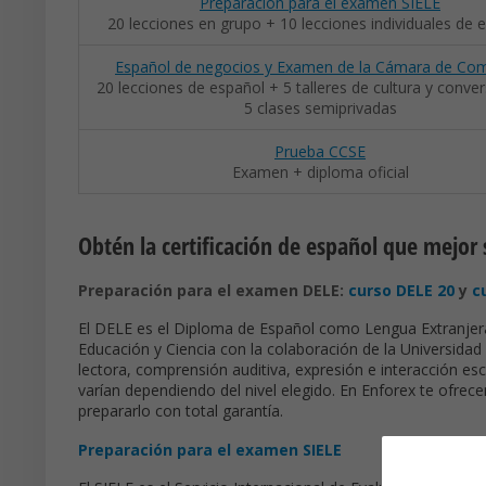
Preparación para el examen SIELE
20 lecciones en grupo + 10 lecciones individuales de 
Español de negocios y Examen de la Cámara de Co
20 lecciones de español + 5 talleres de cultura y conve
5 clases semiprivadas
Prueba CCSE
Examen + diploma oficial
Obtén la certificación de español que mejor
Preparación para el examen DELE:
curso DELE 20
y
c
El DELE es el Diploma de Español como Lengua Extranjera, u
Educación y Ciencia con la colaboración de la Universida
lectora, comprensión auditiva, expresión e interacción es
varían dependiendo del nivel elegido. En Enforex te ofre
prepararlo con total garantía.
Preparación para el examen SIELE