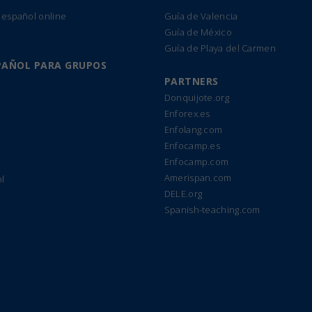
 español online
Guía de Valencia
Guía de México
Guía de Playa del Carmen
PAÑOL PARA GRUPOS
PARTNERS
Donquijote.org
Enforex.es
Enfolang.com
Enfocamp.es
Enfocamp.com
Amerispan.com
l
DELE.org
Spanish-teaching.com