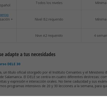
Todos los niveles
Mínima
español
mercio
rsación +
Nivel B2 requerido
Mínima
Nive A2 requerido
4 seman
 se adapte a tus necesidades
urso DELE 30
n título oficial otorgado por el Instituto Cervantes y el Ministerio 
d de Salamanca. El DELE se centra en cuatro diferentes destrezas: co
critas y expresión e interacción orales. No tiene caducidad y sus exá
cemos programas intensivos de 20 y 30 lecciones a la semana, para q