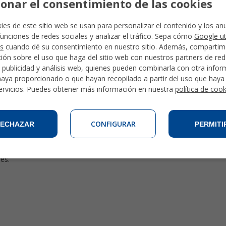
ionar el consentimiento de las cookies
Lengua Española, un nuevo servicio de evaluación promovido por el Ins
xico ( UNAM), la Universidad de Salamanca ( USAL) y la Universidad 
 destrezas; pero se diferencia del DELE en que es un examen online, t
ies de este sitio web se usan para personalizar el contenido y los an
 del examen hacer (comprensión lectora, comprensión auditiva, expre
funciones de redes sociales y analizar el tráfico. Sepa cómo
Google ut
 ofrecemos cursos intensivos y un curso de preparación SIELE.
s
cuando dé su consentimiento en nuestro sitio. Además, comparti
ión sobre el uso que haga del sitio web con nuestros partners de re
ercio
, publicidad y análisis web, quienes pueden combinarla con otra info
español de negocios otorgado por la Cámara de Comercio de Madrid y 
haya proporcionado o que hayan recopilado a partir del uso que hay
de un examen y de un certificado que suponen una gran ayuda en un m
ervicios. Puedes obtener más información en nuestra
política de coo
idioma español. Para poder realizar este curso es necesario tener c
CONFIGURAR
ECHAZAR
PERMITI
ola es contar con el certificado de CCSE (Prueba de Conocimientos
te ayudamos a realizar la inscripción a la prueba y te asesoraremos p
es.