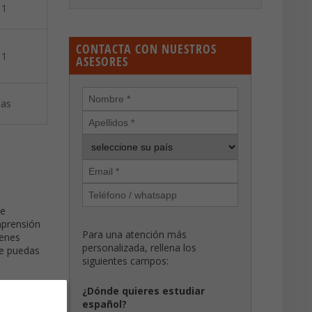
 1
CONTACTA CON NUESTROS
 1
ASESORES
as
de
mprensión
Para una atención más
menes
personalizada, rellena los
ue puedas
siguientes campos:
¿Dónde quieres estudiar
español?