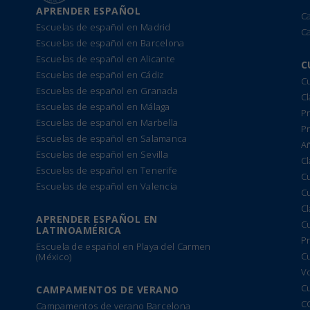
APRENDER ESPAÑOL
C
Escuelas de español en Madrid
C
Escuelas de español en Barcelona
Escuelas de español en Alicante
C
Escuelas de español en Cádiz
Cu
Escuelas de español en Granada
Cl
Escuelas de español en Málaga
Pr
Escuelas de español en Marbella
P
Escuelas de español en Salamanca
A
Escuelas de español en Sevilla
Cl
Escuelas de español en Tenerife
C
Escuelas de español en Valencia
C
C
APRENDER ESPAÑOL EN
C
LATINOAMÉRICA
Pr
Escuela de español en Playa del Carmen
C
(México)
Vo
C
CAMPAMENTOS DE VERANO
C
Campamentos de verano Barcelona