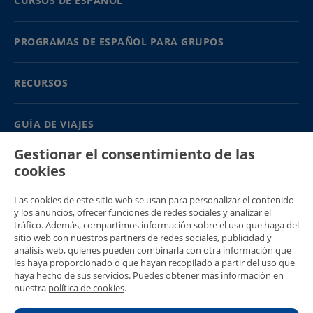
CURSOS DE ESPAÑOL
PROGRAMAS DE ESPAÑOL PARA GRUPOS
RECURSOS
GUÍA DE VIAJES
Gestionar el consentimiento de las
PARTNERS
cookies
Contacto
Las cookies de este sitio web se usan para personalizar el contenido
Precios y catálogos
y los anuncios, ofrecer funciones de redes sociales y analizar el
(+34) 91 594 37 76
tráfico. Además, compartimos información sobre el uso que haga del
Gustavo Fernández Balbuena, 11
sitio web con nuestros partners de redes sociales, publicidad y
28002 Madrid, Spain
análisis web, quienes pueden combinarla con otra información que
les haya proporcionado o que hayan recopilado a partir del uso que
Sitemap
haya hecho de sus servicios. Puedes obtener más información en
Condiciones generales
nuestra
política de cookies
.
Política de privacidad