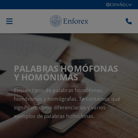
ESPAÑOL
PALABRAS HOMÓFONAS
Y HOMÓNIMAS
Existen tipos de palabras homófonas,
homónimas y homógrafas. Te contamos qué
significan, cómo diferenciarlas y varios
ejemplos de palabras homófonas.