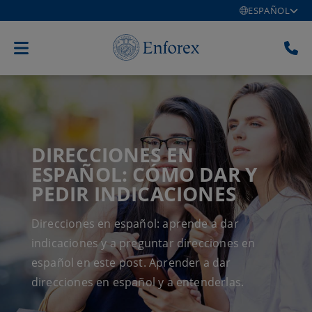
ESPAÑOL
DIRECCIONES EN
ESPAÑOL: CÓMO DAR Y
PEDIR INDICACIONES
Direcciones en español: aprende a dar
indicaciones y a preguntar direcciones en
español en este post. Aprender a dar
direcciones en español y a entenderlas.