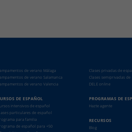
ampamentos de verano Málaga
Clases privadas de espa
ampamentos de verano Salamanca
Clases semiprivadas de
ampamentos de verano Valencia
DELE online
URSOS DE ESPAÑOL
PROGRAMAS DE ES
ursos intensivos de español
Hazte agente
lases particulares de español
rograma para familia
RECURSOS
rograma de español para +50
Blog