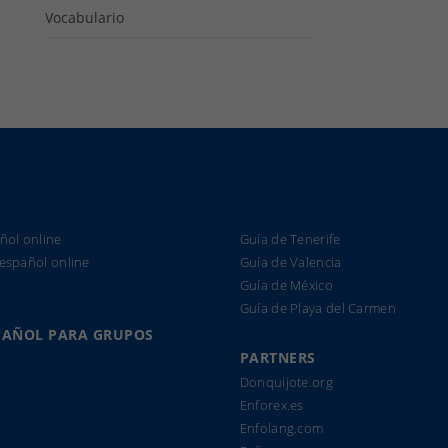
Vocabulario
ñol online
Guía de Tenerife
 español online
Guía de Valencia
Guía de México
Guía de Playa del Carmen
PAÑOL PARA GRUPOS
PARTNERS
Donquijote.org
Enforex.es
Enfolang.com