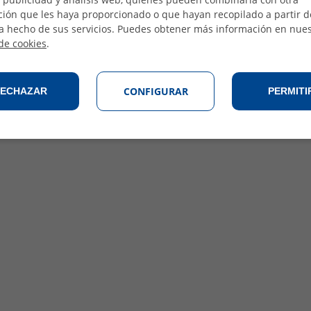
ión que les haya proporcionado o que hayan recopilado a partir d
a hecho de sus servicios. Puedes obtener más información en nues
 de cookies
.
CONFIGURAR
ECHAZAR
PERMITI