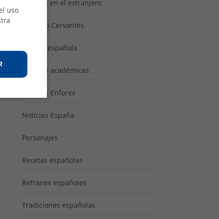
Idiomas en el extranjero
el uso
tra
Instituto Cervantes
Música española
R
Noticias académicas
Noticias Enforex
Noticias España
Personajes
Recetas españolas
Refranes españoles
Tradiciones españolas