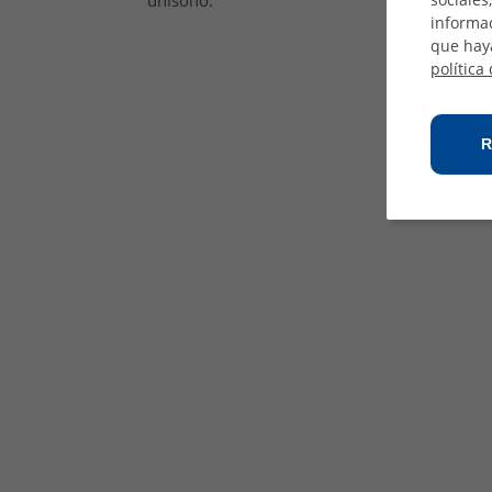
unísono.
informac
que hay
política
R