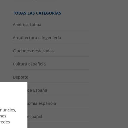
TODAS LAS CATEGORÍAS
América Latina
Arquitectura e ingeniería
Ciudades destacadas
Cultura española
Deporte
Fiestas de España
Gastronomía española
anuncios,
imos
Idioma español
 redes