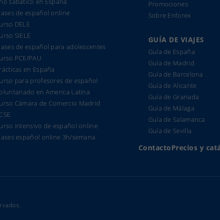
ño sabático en España
Promociones
lases de español online
Sobre Enforex
urso DELE
urso SIELE
GUÍA DE VIAJES
lases de español para adolescentes
Guía de España
urso PCE/PAU
Guía de Madrid
rácticas en España
Guía de Barcelona
urso para profesores de español
Guía de Alicante
oluntariado en America Latina
Guía de Granada
urso Cámara de Comercio Madrid
Guía de Málaga
CSE
Guía de Salamanca
urso intensivo de español online
Guía de Sevilla
lases español online 3h/semana
Contacto
Precios y cat
rvados.