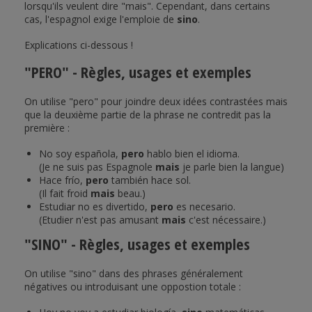
lorsqu'ils veulent dire "mais". Cependant, dans certains
cas, l'espagnol exige l'emploie de
sino
.
Explications ci-dessous !
"PERO" - Règles, usages et exemples
On utilise "pero" pour joindre deux idées contrastées mais
que la deuxième partie de la phrase ne contredit pas la
première :
No soy española,
pero
hablo bien el idioma.
(Je ne suis pas Espagnole
mais
je parle bien la langue)
Hace frío,
pero
también hace sol.
(Il fait froid
mais
beau.)
Estudiar no es divertido,
pero
es necesario.
(Etudier n'est pas amusant
mais
c'est nécessaire.)
"SINO" - Règles, usages et exemples
On utilise "sino" dans des phrases généralement
négatives ou introduisant une oppostion totale :