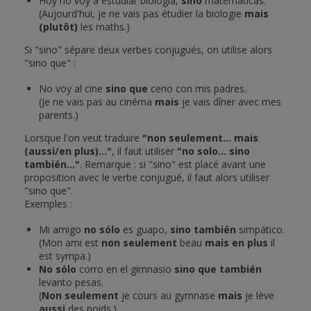
Hoy no voy a estudiar biología,
sino
matemáticas.
(Aujourd'hui, je ne vais pas étudier la biologie
mais
(plutôt)
les maths.)
Si "sino" sépare deux verbes conjugués, on utilise alors
"sino que" :
No voy al cine
sino que
ceno con mis padres.
(Je ne vais pas au cinéma
mais
je vais dîner avec mes
parents.)
Lorsque l'on veut traduire
"non seulement... mais
(aussi/en plus)..."
, il faut utiliser
"no solo... sino
también..."
. Remarque : si "sino" est placé avant une
proposition avec le verbe conjugué, il faut alors utiliser
"sino que".
Exemples :
Mi amigo
no sólo
es guapo,
sino también
simpático.
(Mon ami est
non seulement
beau
mais en plus
il
est sympa.)
No sólo
corro en el gimnasio
sino que también
levanto pesas.
(
Non seulement
je cours au gymnase
mais
je lève
aussi
des poids.)