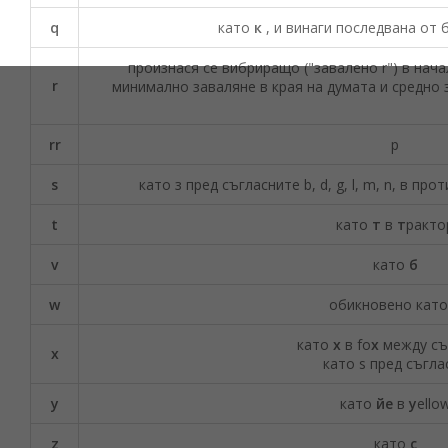
q
като
к
, и винаги последвана от 
произнася се вибриращо ("завалено r") в начал
r
минимално заваляне в края на думата и средно 
rr
р
s
като з пред съгласните b, d, g, l, m, n, в пр
t
като
т
в
т
ракто
v
като
б
w
обикновено като
като
x
в fo
x
между съ
x
като s пред съгла
y
като
йе
в
y
ello
z
като
с