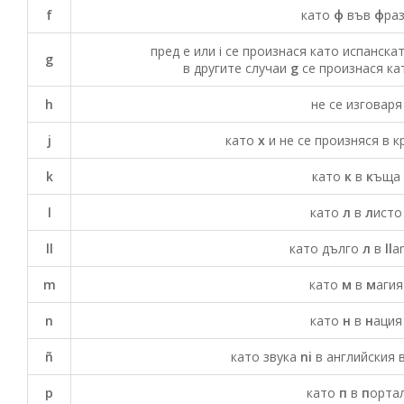
f
като
ф
във
ф
ра
пред e или i се произнася като испанската
g
в другите случаи
g
се произнася ка
h
не се изговаря
j
като
х
и не се произняся в к
k
като
к
в
к
ъща
l
като
л
в
л
исто
ll
като дълго
л
в
ll
a
m
като
м
в
м
агия
n
като
н
в
н
ация
ñ
като звука
ni
в английския в
p
като
п
в
п
орта