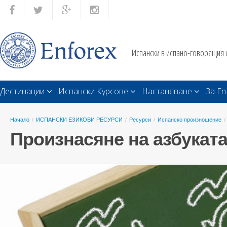
Испански в испано-говорящия 
Дестинации
Испански Курсове
Настаняване
За En
Начало
/
ИСПАНСКИ ЕЗИКОВИ РЕСУРСИ
/
Ресурси
/
Испанско произношение
/
Произнасяне на азбукат