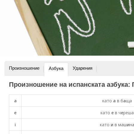
Произношение
Ударения
Азбука
Произношение на испанската азбука: 
a
като
а
в б
а
ща
e
като
е
в ч
е
реша
i
като
и
в маш
и
н