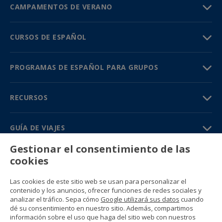
CAMPAMENTOS DE VERANO
CURSOS DE ESPAÑOL
PROGRAMAS DE ESPAÑOL PARA GRUPOS
RECURSOS
GUÍA DE VIAJES
Gestionar el consentimiento de las
PARTNERS
cookies
Contacto
Las cookies de este sitio web se usan para personalizar el
Precios y catálogos
contenido y los anuncios, ofrecer funciones de redes sociales y
(+34) 91 594 37 76
analizar el tráfico. Sepa cómo
Google utilizará sus datos
cuando
Gustavo Fernández Balbuena, 11
dé su consentimiento en nuestro sitio. Además, compartimos
28002 Madrid, Spain
información sobre el uso que haga del sitio web con nuestros