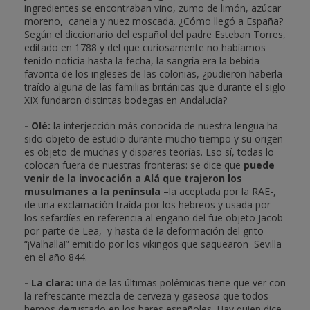
ingredientes se encontraban vino, zumo de limón, azúcar
moreno, canela y nuez moscada. ¿Cómo llegó a España?
Según el diccionario del español del padre Esteban Torres,
editado en 1788 y del que curiosamente no habíamos
tenido noticia hasta la fecha, la sangría era la bebida
favorita de los ingleses de las colonias, ¿pudieron haberla
traído alguna de las familias británicas que durante el siglo
XIX fundaron distintas bodegas en Andalucía?
- Olé:
la interjección más conocida de nuestra lengua ha
sido objeto de estudio durante mucho tiempo y su origen
es objeto de muchas y dispares teorías. Eso sí, todas lo
colocan fuera de nuestras fronteras: se dice que
puede
venir de la invocación a Alá que trajeron los
musulmanes a la península
–la aceptada por la RAE-,
de una exclamación traída por los hebreos y usada por
los sefardíes en referencia al engaño del fue objeto Jacob
por parte de Lea, y hasta de la deformación del grito
“¡Valhalla!” emitido por los vikingos que saquearon Sevilla
en el año 844.
- La clara:
una de las últimas polémicas tiene que ver con
la refrescante mezcla de cerveza y gaseosa que todos
hemos degustado en los bares españoles. Hay quien dice