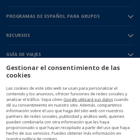
PROGRAMAS DE ESPAÑOL PARA GRUPOS
RECURSOS
GUÍA DE VIAJES
Gestionar el consentimiento de las
PARTNERS
cookies
Contacto
Las cookies de este sitio web se usan para personalizar el
Precios y catálogos
contenido y los anuncios, ofrecer funciones de redes sociales y
(+34) 91 594 37 76
analizar el tráfico. Sepa cómo
Google utilizará sus datos
cuando
Gustavo Fernández Balbuena, 11
dé su consentimiento en nuestro sitio. Además, compartimos
28002 Madrid, Spain
información sobre el uso que haga del sitio web con nuestros
partners de redes sociales, publicidad y análisis web, quienes
pueden combinarla con otra información que les haya
Sitemap
proporcionado o que hayan recopilado a partir del uso que haya
Condiciones generales
hecho de sus servicios. Puedes obtener más información en
Política de privacidad
nuestra
política de cookies
.