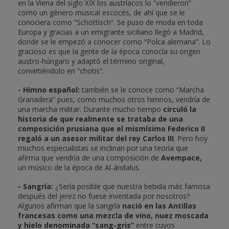
en la Viena del siglo XIX los austríacos lo “vendieron”
como un género musical escocés, de ahí que se le
conociera como “Schottisch”. Se puso de moda en toda
Europa y gracias a un emigrante siciliano llegó a Madrid,
donde se le empezó a conocer como “Polca alemana”. Lo
gracioso es que la gente de la época conocía su origen
austro-húngaro y adaptó el término original,
convirtiéndolo en “chotis”.
- Himno español:
también se le conoce como “Marcha
Granadera” pues, como muchos otros himnos, vendría de
una marcha militar. Durante mucho tiempo
circuló la
historia de que realmente se trataba de una
composición prusiana que el mismísimo Federico II
regaló a un asesor militar del rey Carlos III
. Pero hoy
muchos especialistas se inclinan por una teoría que
afirma que vendría de una composición de
Avempace,
un músico de la época de Al-ándalus.
- Sangría:
¿Sería posible que nuestra bebida más famosa
después del jerez no fuese inventada por nosotros?
Algunos afirman que la sangría
nació en las Antillas
francesas como una mezcla de vino, nuez moscada
y hielo denominada “sang-gris”
entre cuyos