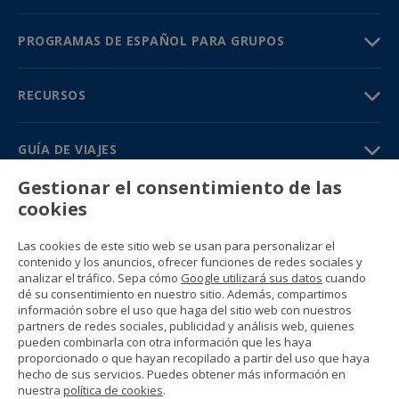
PROGRAMAS DE ESPAÑOL PARA GRUPOS
RECURSOS
GUÍA DE VIAJES
Gestionar el consentimiento de las
PARTNERS
cookies
Contacto
Las cookies de este sitio web se usan para personalizar el
Precios y catálogos
contenido y los anuncios, ofrecer funciones de redes sociales y
(+34) 91 594 37 76
analizar el tráfico. Sepa cómo
Google utilizará sus datos
cuando
Gustavo Fernández Balbuena, 11
dé su consentimiento en nuestro sitio. Además, compartimos
28002 Madrid, Spain
información sobre el uso que haga del sitio web con nuestros
partners de redes sociales, publicidad y análisis web, quienes
pueden combinarla con otra información que les haya
Sitemap
proporcionado o que hayan recopilado a partir del uso que haya
Condiciones generales
hecho de sus servicios. Puedes obtener más información en
Política de privacidad
nuestra
política de cookies
.
Política de cookies