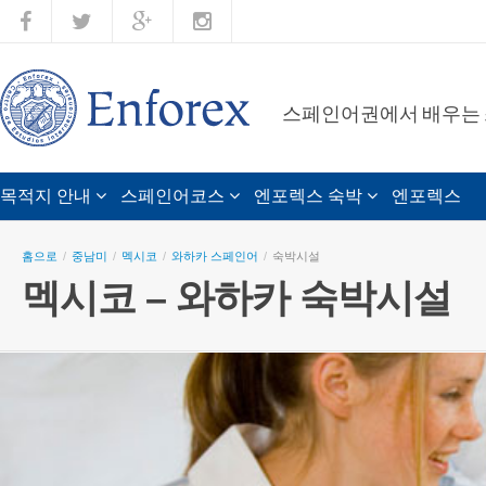
스페인어권에서 배우는
목적지 안내
스페인어코스
엔포렉스 숙박
엔포렉스
홈으로
/
중남미
/
멕시코
/
와하카 스페인어
/
숙박시설
멕시코 – 와하카 숙박시설