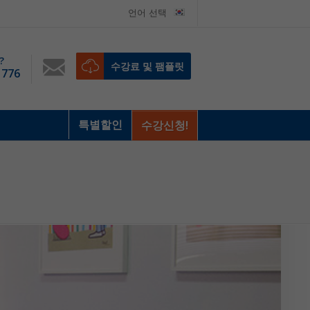
언어 선택
?
수강료 및 팸플릿
 776
특별할인
수강신청!