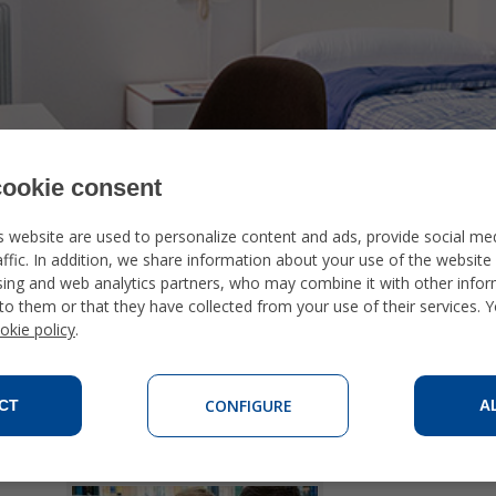
ookie consent
s website are used to personalize content and ads, provide social me
ffic. In addition, we share information about your use of the website 
sing and web analytics partners, who may combine it with other info
지도
to them or that they have collected from your use of their services. 
okie policy
.
CONFIGURE
CT
A
 요금