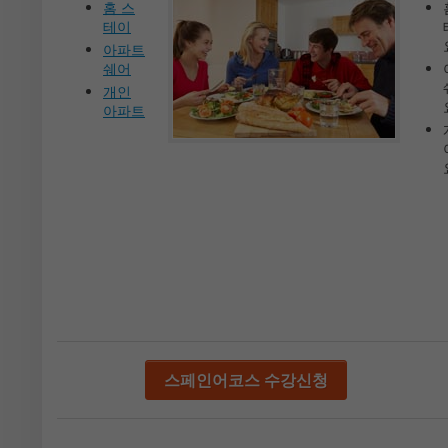
홈 스
테이
아파트
쉐어
개인
아파트
스페인어코스 수강신청