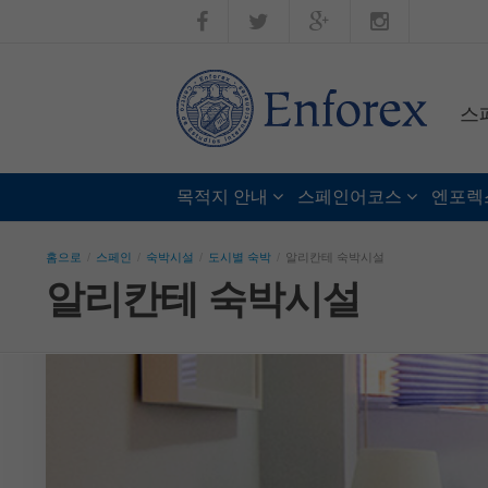
스
목적지 안내
스페인어코스
엔포렉
홈으로
/
스페인
/
숙박시설
/
도시별 숙박
/
알리칸테 숙박시설
알리칸테 숙박시설