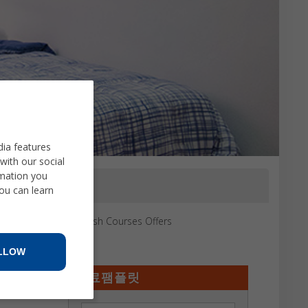
dia features
with our social
rmation you
You can learn
Spanish Courses Offers
LLOW
무료팸플릿