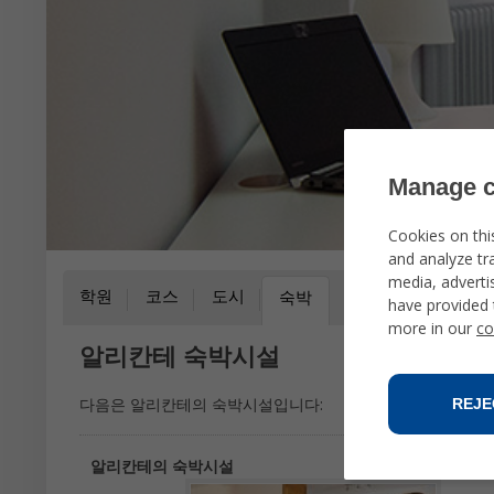
Manage c
Cookies on thi
and analyze tra
media, adverti
학원
코스
도시
활동
사진
숙박
have provided 
more in our
co
알리칸테 숙박시설
다음은 알리칸테의 숙박시설입니다:
REJE
알리칸테의 숙박시설
숙박