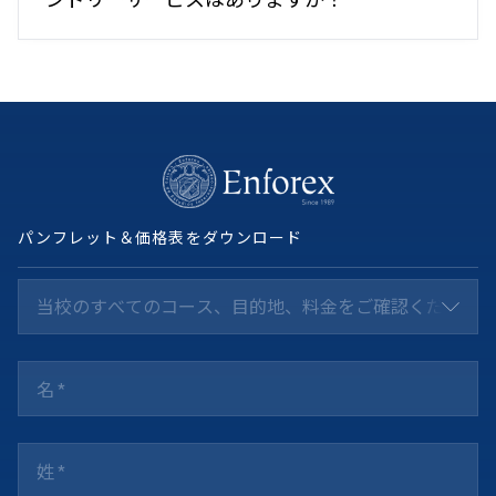
軽めの夏服（Tシャツ、タンクトップ、ショーツな
ど）
適切な履物（スニーカー、サンダルなど）
パジャマ
靴下と下着
水着
パンフレット＆価格表をダウンロード
タオル（シャワー用1枚、海／プール用1枚など）
名前が記されたランドリーバッグ
日焼け止め
当校のすべてのコース、目的地、料金をご確認ください *
パーソナルケア用品（シャンプー、石鹸、歯ブラシ、
歯磨き粉など）
お子様が服用している薬と、その正しい使用方法の指
示書
小遣い