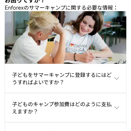
Enforexのサマーキャンプに関する必要な情報：
子どもをサマーキャンプに登録するにはど
うすればよいですか？
最も速く簡単な方法は、当社のウェブサイトで予約手
子どものキャンプ参加費はどのように支払
続きを完了するこ
とです
。以下のリンクをクリックし
えますか？
てください：
サマーキャンプ予約
PDF申込書をダウンロードして印刷
することもできま
す
：
ここをクリックしてPDF申込書をダウンロード