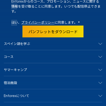
Enforexからのコース、プロモーション、ニュースに関する
情報を受け取ることに同意します。いつでも配信停止できま
す。
はい、
プライバシーポリシー
に同意します。
*
パンフレットをダウンロード
スペイン語を学ぶ
スペインで
コース
マドリード
バルセロナ
アリカンテ
集中コース
サマーキャンプ
カディス
サマーキャンプ
グラナダ
ジュニア＆ヤングアダルト向けプログラム
マラガ
マンツーマンコース
アリカンテ・キャンプ
マルベーリャ
宿泊施設
オンラインコース
バルセロナビーチキャンプ
サラマンカ
大学および長期プログラム
バルセロナ中心キャンプ
セビリア
シニア（50歳以上）向けプログラム
マドリードキャンプ
ホストファミリー
テネリフェ
スペイン語の認定資格
Enforexについて
マルベーラ中心キャンプ
学生寮
バレンシア
専門コース
マルベーラ・エルヴィリアキャンプ
シェアアパート
メキシコで
マラガキャンプ
その他のオプション
私たちについて