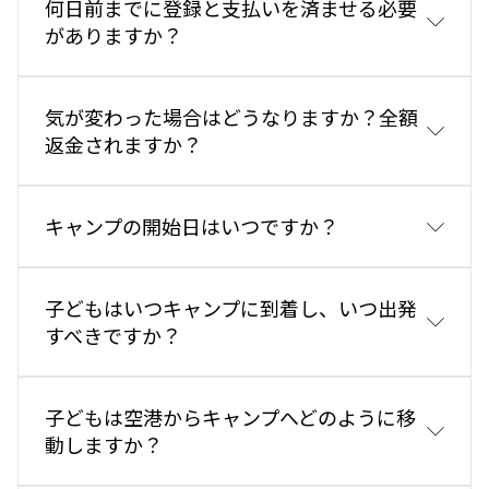
何日前までに登録と支払いを済ませる必要
申込書を電子メールで受け取りたい場
合は、
銀行振込（コピーをお送りください）で当社の口座
がありますか？
info@enfore
x.com
宛にご連絡ください。記入済み
へ。
の申込書は
registration@
enforex.com
宛に電子メ
クレジットカード：VisaまたはMasterCardでのお支
ールでお送りください。
払いは可能ですが、American Expressはご利用いた
直前の登録も受け付けますが、4週間以上前に登録す
気が変わった場合はどうなりますか？全額
regist
ration@enforex.com
に氏名、年齢、性別
、
だけません。お支払い方法の詳細は申込書をご覧くだ
ることをお勧めします。早めに登録するほど、ご希望
返金されますか？
連絡先などの個人情報と、コースおよび宿泊の詳細
さい。
のサマーキャンプに空きがある可能性/保証が高くな
（開始日、種類、場所、特別な要望）を記載して送信
ります。
することもできます。予約は受領後24〜48時間以内
全額は到着の少なくとも4週間前までに、または直前
キャンプの開始日はいつですか？
に確認されます。
の登録の場合は予約時にお支払いください。
登録時に予約を確定するためのデポジットが必要に
な
りま
す。支払いはクレジットカード（Visaまたは
MasterCard）で、申込書にカード情報を記入する
子どもはいつキャンプに到着し、いつ出発
か、銀行振込で行えます。銀行振込を選択する場合
すべきですか？
ャンプ日程
は、銀行の支払い証明のコピーをファックスでお送り
ください。
お子様のキャンプ期間の初日は常に日曜日、最終日は
子どもは空港からキャンプへどのように移
常に土曜日です。旅行計画をそのようにご調整くださ
動しますか？
い。
さらに、バス送迎をご利用の場合、お子様は各2週間