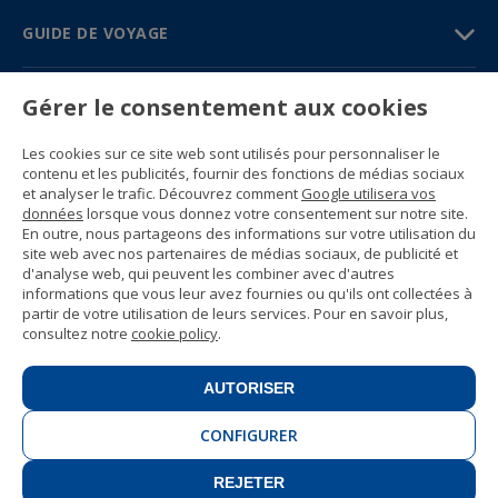
GUIDE DE VOYAGE
PARTENAIRES
Gérer le consentement aux cookies
Contactez-nous
Les cookies sur ce site web sont utilisés pour personnaliser le
Prix et brochures
contenu et les publicités, fournir des fonctions de médias sociaux
(+34) 91 594 37 76
et analyser le trafic. Découvrez comment
Google utilisera vos
Gustavo Fernández Balbuena, 11
données
lorsque vous donnez votre consentement sur notre site.
28002 Madrid, Spain
En outre, nous partageons des informations sur votre utilisation du
site web avec nos partenaires de médias sociaux, de publicité et
d'analyse web, qui peuvent les combiner avec d'autres
Sitemap
informations que vous leur avez fournies ou qu'ils ont collectées à
Conditions générales
partir de votre utilisation de leurs services. Pour en savoir plus,
Politique de confidentialité
consultez notre
cookie policy
.
Politique de cookies d’Enforex
© 1989 -
2026 Ideal Education Group S.L.
(CIF B-79946729) Tous droits réservés.
AUTORISER
Avis juridique
.
CONFIGURER
REJETER
CONTACT
INSCRIVEZ-VOUS!