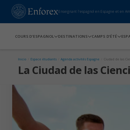
Enseignant l'espagnol en Espagne et en A
COURS D’ESPAGNOL
DESTINATIONS
CAMPS D’ÉTÉ
ESP
Inicio
/
Espace étudiants
/
Agenda activités Espagne
/
Ciudad de las Ci
La Ciudad de las Cienc