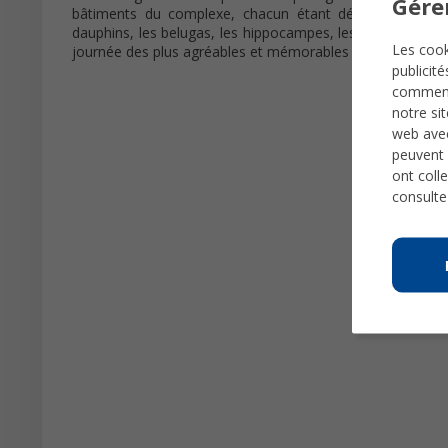
Gére
bâtiments du complexe, chacun étant dédié à une régi
dauphins, les belugas, les hippocampes, les énormes médus
Les cook
journée des plus agréables et mémorables !
publicit
comme
notre si
web avec
peuvent 
ont colle
consulte