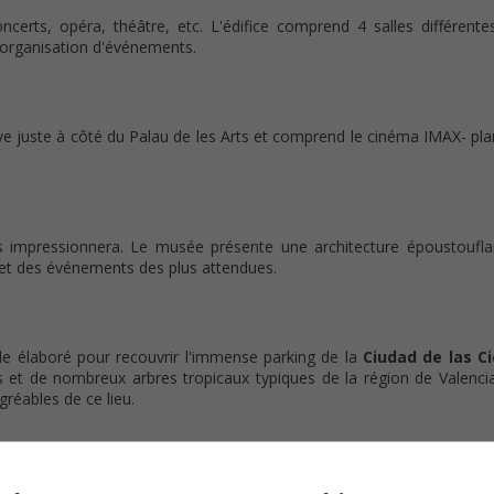
oncerts, opéra, théâtre, etc. L'édifice comprend 4 salles différent
'organisation d'événements.
ouve juste à côté du Palau de les Arts et comprend le cinéma IMAX- pl
 impressionnera. Le musée présente une architecture époustoufla
 et des événements des plus attendues.
e élaboré pour recouvrir l'immense parking de la
Ciudad de las C
es et de nombreux arbres tropicaux typiques de la région de Valenci
gréables de ce lieu.
ous y découvrirez des centaines d'espèces différentes réparties da