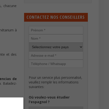
es, chacune
CONTACTEZ NOS CONSEILLERS
anétarium à
nte et des
Pour un service plus personnalisé,
iencias de
veuillez remplir les informations
a. Baladez-
suivantes:
Où voulez-vous étudier
l'espagnol ?
ns les huit