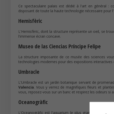
Ce spectaculaire palais est dédié à l'art en général : c
disposant de toute la haute technologie nécessaire pour l
Hemisfèric
L'Hemisfèric, dont la structure représente un oeil, se tr
l'immense écran concave.
Museo de las Ciencias Príncipe Felipe
La structure imposante de ce musée des sciences vous
technologies modernes pour des expositions interactives
Umbracle
L'Umbracle est un jardin botanique servant de promenad
Valencia
. Vous y verrez de magnifiques fleurs et plant
vous, reposez-vous sur un banc et respirez les odeurs si a
Oceanogràfic
L'Oceanogràfic est l'aquarium le plus grand d'Europe ! V