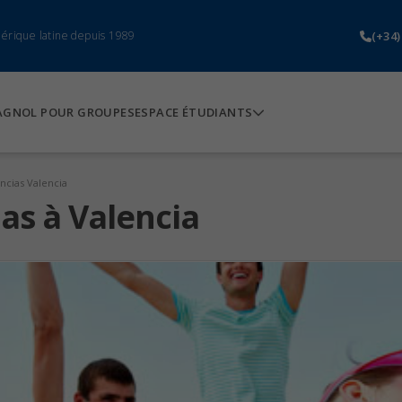
(+34)
mérique latine depuis 1989
AGNOL POUR GROUPES
ESPACE ÉTUDIANTS
encias Valencia
ias à Valencia