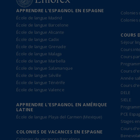
APPRENDRE L'ESPAGNOL EN ESPAGNE
Colonies
École de langue Madrid
Colonies 
École de langue Barcelone
École de langue Alicante
COURS 
École de langue Cadix
Séjour li
École de langue Grenade
Cours int
École de langue Malaga
Cours par
École de langue Marbella
Programme
École de langue Salamanque
Cours d'e
École de langue Séville
Année sa
École de langue Ténérife
Cours d'e
École de langue Valence
DELE
SIELE
APPRENDRE L'ESPAGNOL EN AMÉRIQUE
Programm
LATINE
PCE Espa
École de langue Playa del Carmen (Mexique)
Stages en
Cours d'e
COLONIES DE VACANCES EN ESPAGNE
Benevolat
Colonies de vacances Barcelone