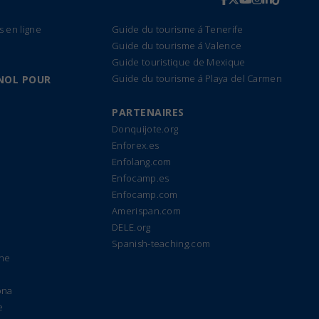
s en ligne
Guide du tourisme á Tenerife
Guide du tourisme á Valence
Guide touristique de Mexique
Guide du tourisme á Playa del Carmen
NOL POUR
PARTENAIRES
Donquijote.org
Enforex.es
Enfolang.com
Enfocamp.es
Enfocamp.com
Amerispan.com
DELE.org
Spanish-teaching.com
gne
ona
e