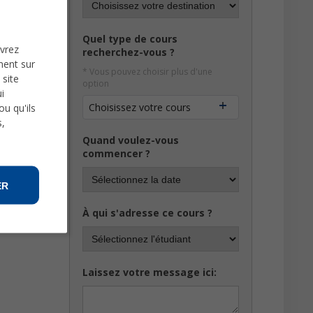
server les
ut pour une
Quel type de cours
uvrez
recherchez-vous ?
ment sur
* Vous pouvez choisir plus d'une
 site
option
i
Choisissez votre cours
u qu'ils
s,
Quand voulez-vous
commencer ?
ER
À qui s'adresse ce cours ?
Laissez votre message ici: