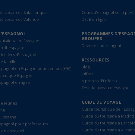
 de vacances Salamanque
Cours d'espagnol semi-privé
de vacances Valence
DELE en ligne
D'ESPAGNOL
PROGRAMMES D'ESPAG
GROUPES
nguistique en Espagne
Devenez notre agent
ensif espagnol
ticuliers d'espagnol
RESSOURCES
 famille
Blog
spagnol en Espagne pour seniors (+50)
Offres
bbatique Espagne
À propos d'Enforex
spagnol en ligne
Test de niveau d'espagnol
GUIDE DE VOYAGE
e Jeunes
Guide touristique de l'Espa
gne
Guide du tourisme á Madrid
 Espagne
Guide du tourisme á Barcel
spagnol pour professeurs
Guide du tourisme á Alicant
 en espagnol