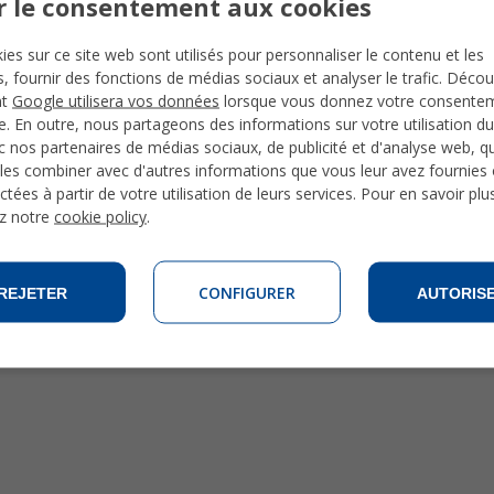
r le consentement aux cookies
on du monde : Arctique, Méditerranée, Atlantique, etc. Venez ob
es, les pingouins, les requins et les coraux les plus colorés, le to
ies sur ce site web sont utilisés pour personnaliser le contenu et les
és, fournir des fonctions de médias sociaux et analyser le trafic. Déco
nt
Google utilisera vos données
lorsque vous donnez votre consente
te. En outre, nous partageons des informations sur votre utilisation du
 nos partenaires de médias sociaux, de publicité et d'analyse web, qu
les combiner avec d'autres informations que vous leur avez fournies o
ctées à partir de votre utilisation de leurs services. Pour en savoir plu
z notre
cookie policy
.
CONFIGURER
REJETER
AUTORIS