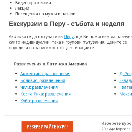
Видео прожекции
Лекции
Посещения на музеи и пазари
Екскурзии в Перу - събота и неделя
Ако искате да пътувате из
Перу
, ще Ви помогнем да планув
както индивидуални, така и групови пътувания. Цените се
определят в зависимост от дестинациите.
Развлечения в Латинска Америка
Aржентина: развлечения
Д. Ре
Боливия: развлечения
Eквад
Чили: развлечения
Гвате
Коста Рика: развлечения
Meкси
Куба: развлечения
Изберете курс
РЕЗЕРВИРАЙТЕ КУРС!
20 вида Курсове 