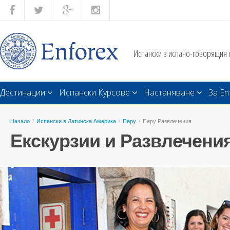
Испански в испано-говорящия 
Дестинации
Испански Курсове
Настаняване
За En
Начало
/
Испански в Латинска Америка
/
Перу
/
Перу Развлечения
Екскурзии и Развлечения