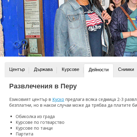
Център
Държава
Курсове
Снимки
Дейности
Развлечения в Перу
Езиковият център в
Куско
предлага всяка седмица 2-3 разв
безплатни, но в накои случаи може да трябва да платите би
Обиколка из града
Курсове по готварство
Курсове по танци
Партита